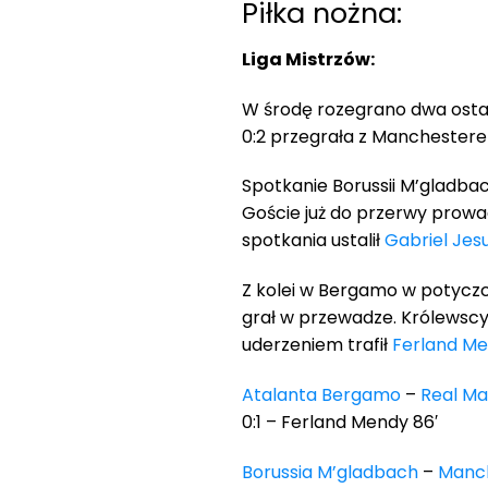
Piłka nożna:
Liga Mistrzów:
W środę rozegrano dwa ostatn
0:2 przegrała z Manchesterem
Spotkanie Borussii M’gladb
Goście już do przerwy prowad
spotkania ustalił
Gabriel Jes
Z kolei w Bergamo w potyczc
grał w przewadze. Królewscy 
uderzeniem trafił
Ferland M
Atalanta Bergamo
–
Real Ma
0:1 – Ferland Mendy 86′
Borussia M’gladbach
–
Manch