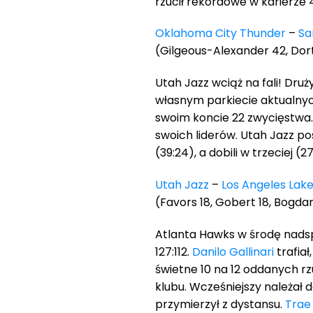
rzucił rekordowe w karierze 
Oklahoma City Thunder
–
Sa
(Gilgeous-Alexander 42, Dort 1
Utah Jazz wciąż na fali! Dru
własnym parkiecie aktualny
swoim koncie 22 zwycięstwa
swoich liderów. Utah Jazz pos
(39:24), a dobili w trzeciej (2
Utah Jazz
–
Los Angeles Lake
(Favors 18, Gobert 18, Bogdano
Atlanta Hawks w środę nadsp
127:112.
Danilo Gallinari
trafiał
świetne 10 na 12 oddanych r
klubu. Wcześniejszy należał d
przymierzył z dystansu.
Trae