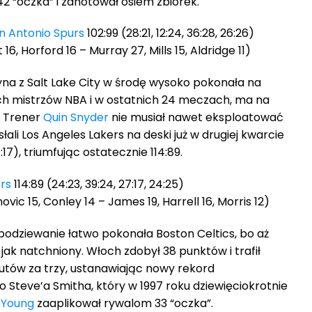
42 “oczka” i zanotował osiem zbiórek.
n Antonio Spurs
102:99 (28:21, 12:24, 36:28, 26:26)
6, Horford 16 – Murray 27, Mills 15, Aldridge 11)
żyna z Salt Lake City w środę wysoko pokonała na
ch mistrzów NBA i w ostatnich 24 meczach, ma na
. Trener
Quin Snyder
nie musiał nawet eksploatować
łali Los Angeles Lakers na deski już w drugiej kwarcie
7:17), triumfując ostatecznie 114:89.
rs
114:89 (24:23, 39:24, 27:17, 24:25)
vic 15, Conley 14 – James 19, Harrell 16, Morris 12)
odziewanie łatwo pokonała Boston Celtics, bo aż
, jak natchniony. Włoch zdobył 38 punktów i trafił
zutów za trzy, ustanawiając nowy rekord
o Steve’a Smitha, który w 1997 roku dziewięciokrotnie
 Young
zaaplikował rywalom 33 “oczka”.