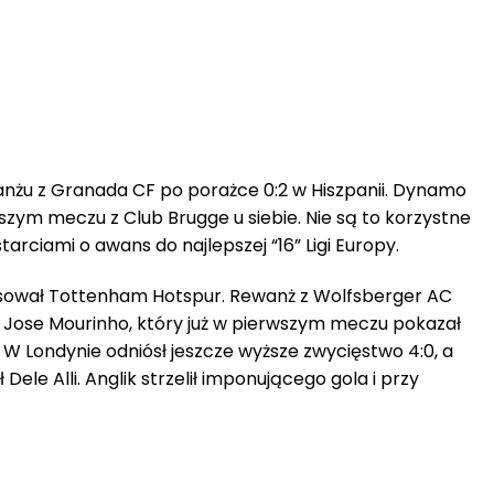
anżu z Granada CF po porażce 0:2 w Hiszpanii. Dynamo
wszym meczu z Club Brugge u siebie. Nie są to korzystne
arciami o awans do najlepszej “16” Ligi Europy.
sował Tottenham Hotspur. Rewanż z Wolfsberger AC
u Jose Mourinho, który już w pierwszym meczu pokazał
 W Londynie odniósł jeszcze wyższe zwycięstwo 4:0, a
Dele Alli. Anglik strzelił imponującego gola i przy