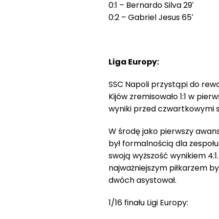
0:1 – Bernardo Silva 29′
0:2 – Gabriel Jesus 65′
Liga Europy:
SSC Napoli przystąpi do rew
Kijów zremisowało 1:1 w pier
wyniki przed czwartkowymi st
W środę jako pierwszy awan
był formalnością dla zespoł
swoją wyższość wynikiem 4:1.
najważniejszym piłkarzem był 
dwóch asystował.
1/16 finału Ligi Europy: