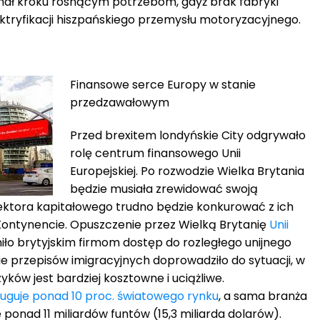
mał kroku rosnącym potrzebom, gdyż brak fabryki
tryfikacji hiszpańskiego przemysłu motoryzacyjnego.
Finansowe serce Europy w stanie
przedzawałowym
Przed brexitem londyńskie City odgrywało
rolę centrum finansowego Unii
Europejskiej. Po rozwodzie Wielka Brytania
będzie musiała zrewidować swoją
sektora kapitałowego trudno będzie konkurować z ich
ontynencie. Opuszczenie przez Wielką Brytanię
Unii
ło brytyjskim firmom dostęp do rozległego unijnego
e przepisów imigracyjnych doprowadziło do sytuacji, w
yków jest bardziej kosztowne i uciążliwe.
ługuje ponad 10 proc. światowego rynku
, a sama branża
ponad 11 miliardów funtów (15,3 miliarda dolarów).