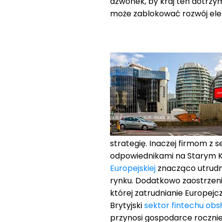
dzwonek, by kraj ten dotrzy
może zablokować rozwój elek
strategię. Inaczej firmom z 
odpowiednikami na Starym K
Europejskiej
znacząco utrudni
rynku. Dodatkowo zaostrzeni
której zatrudnianie Europejcz
Brytyjski
sektor fintechu obs
przynosi gospodarce rocznie 