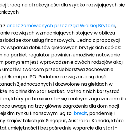
iej tracą na atrakcyjności dla szybko rozwijających się
tniczych.
ą z
analiz zamówionych przez rząd Wielkiej Brytanii
,
anie rozwiązań wzmacniających stojący w obliczu
złości sektor usług finansowych. Jedna z propozycji
zy wsparcia debiutów giełdowych brytyjskich spółek:
na parkiet regulator powinien umożliwić notowanie
ejnym pomysłem jest wprowadzenie dwóch rodzajów akcji
 co umożliwi twórcom przedsiębiorstwa zachowanie
i spółkami po IPO. Podobne rozwiązania są dość
anach Zjednoczonych i dozwolone na giełdach w
kże na chińskim Star Market. Można z nich korzystać
am, który po brexicie stał się realnym zagrożeniem dla
wraca uwagę na trzy główne zagrożenia dla dominacji
pejskim rynku finansowym. Są to:
brexit
, pandemię i
y krajów takich jak Singapur, Australia i Kanada, które
tał, umiejętności i bezpośrednie wsparcie dla start-