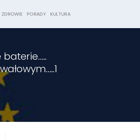
ZDROWIE
PORADY
KULTURA
baterie…..
awałowym…..1