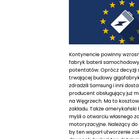
Kontynencie powinny wzrosn
fabryk baterii samochodowyc
potentatów. Oprócz decyzji 
trwającej budowy gigafabryk
zdradzili Samsung i inni dos
producent obsługujący już m
na Węgrzech. Ma to kosztowa
zakładu. Także amerykański F
myśli o otwarciu własnego z
motoryzacyjne. Należący do 
by ten wsparł utworzenie zak