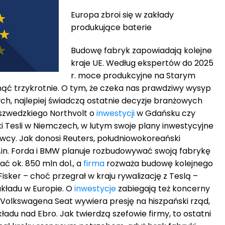
Europa zbroi się w zakłady
produkujące baterie
Budowę fabryk zapowiadają kolejne
kraje UE. Według ekspertów do 2025
r. moce produkcyjne na Starym
ąć trzykrotnie. O tym, że czeka nas prawdziwy wysyp
h, najlepiej świadczą ostatnie decyzje branżowych
szwedzkiego Northvolt o
inwestycji
w Gdańsku czy
i Tesli w Niemczech, w lutym swoje plany inwestycyjne
tawcy. Jak donosi Reuters, południowokoreański
.in. Forda i BMW planuje rozbudowywać swoją fabrykę
ć ok. 850 mln dol., a
firma
rozważa budowę kolejnego
isker – choć przegrał w kraju rywalizację z Teslą –
akładu w Europie. O
inwestycje
zabiegają też koncerny
Volkswagena Seat wywiera presję na hiszpański rząd,
ładu nad Ebro. Jak twierdzą szefowie firmy, to ostatni