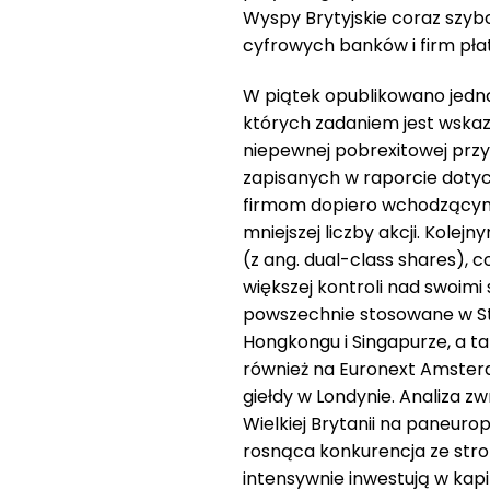
Wyspy Brytyjskie coraz szybc
cyfrowych banków i firm pła
W piątek opublikowano jedn
których zadaniem jest wskaz
niepewnej pobrexitowej przys
zapisanych w raporcie dotyc
firmom dopiero wchodzącym 
mniejszej liczby akcji. Kol
(z ang. dual-class shares),
większej kontroli nad swoim
powszechnie stosowane w St
Hongkongu i Singapurze, a ta
również na Euronext Amsterd
giełdy w Londynie. Analiza z
Wielkiej Brytanii na paneuro
rosnąca konkurencja ze stron
intensywnie inwestują w kapi