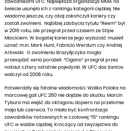
zawodnikami UFC. Największa organizacja MMA na
świecie usunęła ich z rankingu kategorii ciężkiej. Nie
wiadomo jeszcze, czy obaj zakończyli kariery czy
zostali zwolnieni. Najbliżej zdobycia tytułu “Reem” był
w 2016 roku, ale przegrał przed czasem ze Stipe
Miociciem. W bogatej karierze jego wyższość musieli
uznać m.in. Mark Hunt, Fabricio Werdum czy Andriej
Arłowski. O zwolnieniu Brazylijczyka mogła
przesądzić seria porażek. “Cigano” przegrał przez
nokaut cztery ostatnie pojedynki. W UFC dos Santos
walczył od 2008 roku.
Potwierdziły się fatalne wiadomości. Walka Polaka na
marcowej gali UFC 260 nie dojdzie do skutku. Marcin
Tybura ma wejść do oktagonu dopiero na przełomie
maja lub czerwca. To miała być konfrontacja
zawodników notowanych w czołowej “15” rankingu
UFC w wadze ciężkiej. Kroczący od zwycięstwa do