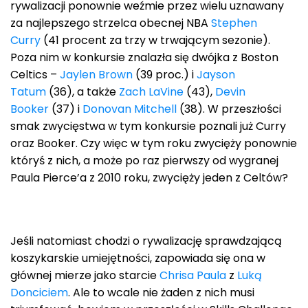
rywalizacji ponownie weźmie przez wielu uznawany
za najlepszego strzelca obecnej NBA
Stephen
Curry
(41 procent za trzy w trwającym sezonie).
Poza nim w konkursie znalazła się dwójka z Boston
Celtics –
Jaylen Brown
(39 proc.) i
Jayson
Tatum
(36), a także
Zach LaVine
(43),
Devin
Booker
(37) i
Donovan Mitchell
(38). W przeszłości
smak zwycięstwa w tym konkursie poznali już Curry
oraz Booker. Czy więc w tym roku zwycięży ponownie
któryś z nich, a może po raz pierwszy od wygranej
Paula Pierce’a z 2010 roku, zwycięży jeden z Celtów?
Jeśli natomiast chodzi o rywalizację sprawdzającą
koszykarskie umiejętności, zapowiada się ona w
głównej mierze jako starcie
Chrisa Paula
z
Luką
Donciciem
. Ale to wcale nie żaden z nich musi