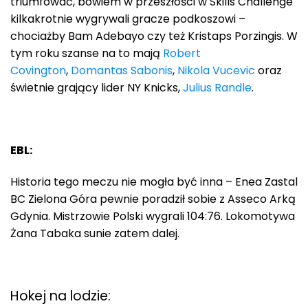
triumfować, bowiem w przeszłości w Skills Challenge
kilkakrotnie wygrywali gracze podkoszowi –
chociażby Bam Adebayo czy też Kristaps Porzingis. W
tym roku szanse na to mają
Robert
Covington
,
Domantas Sabonis
,
Nikola Vucevic
oraz
świetnie grający lider NY Knicks,
Julius Randle
.
EBL:
Historia tego meczu nie mogła być inna – Enea Zastal
BC Zielona Góra pewnie poradził sobie z Asseco Arką
Gdynia. Mistrzowie Polski wygrali 104:76. Lokomotywa
Żana Tabaka sunie zatem dalej.
Hokej na lodzie: