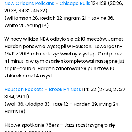
New Orleans Pelicans
–
Chicago Bulls
124:128 (25:26,
20:38, 34:32, 45:32)
(Williamson 28, Redick 22, Ingram 21 – LaVine 36,
White 25, Young 18)
W nocy w lidze NBA odbyło się aż 10 meczów. James
Harden ponownie wystąpił w Houston. Leworęczny
MVP z 2018 roku zaliczył świetny występ. Grał przez
41 minut, a w tym czasie skompletował następne już
triple-double. Harden zanotował 29 punktów, 10
zbiórek oraz 14 asyst.
Houston Rockets
–
Brooklyn Nets
114:132 (27:30, 27:37,
3134, 29:31)
(Wall 36, Oladipo 33, Tate 12 – Harden 29, Irving 24,
Harris 19)
Hitowe spotkanie 76ers – Jazz rozstrzygnęło się