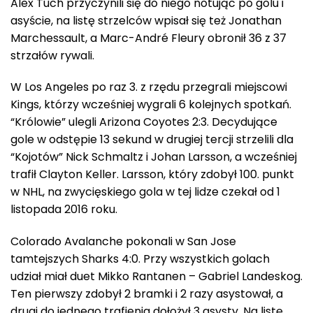
Alex Tuch przyczynili się do niego notując po golu i
asyście, na listę strzelców wpisał się też Jonathan
Marchessault, a Marc-André Fleury obronił 36 z 37
strzałów rywali.
W Los Angeles po raz 3. z rzędu przegrali miejscowi
Kings, którzy wcześniej wygrali 6 kolejnych spotkań.
“Królowie” ulegli Arizona Coyotes 2:3. Decydujące
gole w odstępie 13 sekund w drugiej tercji strzelili dla
“Kojotów” Nick Schmaltz i Johan Larsson, a wcześniej
trafił Clayton Keller. Larsson, który zdobył 100. punkt
w NHL, na zwycięskiego gola w tej lidze czekał od 1
listopada 2016 roku.
Colorado Avalanche pokonali w San Jose
tamtejszych Sharks 4:0. Przy wszystkich golach
udział miał duet Mikko Rantanen – Gabriel Landeskog.
Ten pierwszy zdobył 2 bramki i 2 razy asystował, a
drugi do jednego trafienia dołożył 3 asysty. Na listę