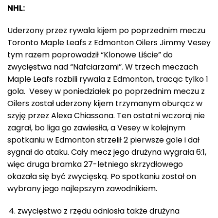
NHL:
Uderzony przez rywala kijem po poprzednim meczu
Toronto Maple Leafs z Edmonton Oilers Jimmy Vesey
tym razem poprowadził “Klonowe Liście” do
zwycięstwa nad “Nafciarzami”. W trzech meczach
Maple Leafs rozbili rywala z Edmonton, tracąc tylko 1
gola. Vesey w poniedziałek po poprzednim meczu z
Oilers został uderzony kijem trzymanym oburącz w
szyję przez Alexa Chiassona. Ten ostatni wczoraj nie
zagrał, bo liga go zawiesiła, a Vesey w kolejnym
spotkaniu w Edmonton strzelił 2 pierwsze gole i dał
sygnał do ataku. Cały mecz jego drużyna wygrała 6:1,
więc druga bramka 27-letniego skrzydłowego
okazała się być zwycięską. Po spotkaniu został on
wybrany jego najlepszym zawodnikiem.
zwycięstwo z rzędu odniosła także drużyna