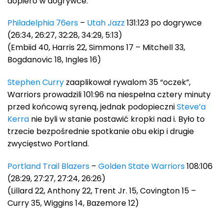
dopiero w dogrywce.
Philadelphia 76ers
–
Utah Jazz
131:123 po dogrywce
(26:34, 26:27, 32:28, 34:29, 5:13)
(Embiid 40, Harris 22, Simmons 17 – Mitchell 33,
Bogdanovic 18, Ingles 16)
Stephen Curry
zaaplikował rywalom 35 “oczek”,
Warriors prowadzili 101:96 na niespełna cztery minuty
przed końcową syreną, jednak podopieczni
Steve’a
Kerra
nie byli w stanie postawić kropki nad i. Było to
trzecie bezpośrednie spotkanie obu ekip i drugie
zwycięstwo Portland.
Portland Trail Blazers
–
Golden State Warriors
108:106
(28:29, 27:27, 27:24, 26:26)
(Lillard 22, Anthony 22, Trent Jr. 15, Covington 15 –
Curry 35, Wiggins 14, Bazemore 12)