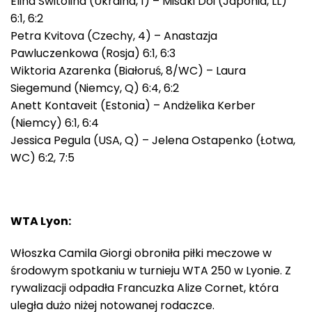
Elina Switolina (Ukraina, 1) – Misaki Doi (Japonia, LL)
6:1, 6:2
Petra Kvitova (Czechy, 4) – Anastazja
Pawluczenkowa (Rosja) 6:1, 6:3
Wiktoria Azarenka (Białoruś, 8/WC) – Laura
Siegemund (Niemcy, Q) 6:4, 6:2
Anett Kontaveit (Estonia) – Andżelika Kerber
(Niemcy) 6:1, 6:4
Jessica Pegula (USA, Q) – Jelena Ostapenko (Łotwa,
WC) 6:2, 7:5
WTA Lyon:
Włoszka Camila Giorgi obroniła piłki meczowe w
środowym spotkaniu w turnieju WTA 250 w Lyonie. Z
rywalizacji odpadła Francuzka Alize Cornet, która
uległa dużo niżej notowanej rodaczce.