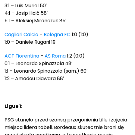
3:1 – Luis Muriel 50′
4:1 – Josip Ilicić 58′
5:1 – Aleksiej Miranczuk 85′
Cagliari Calcio
–
Bologna FC
1:0 (1:0)
1:0 – Daniele Rugani 19′
ACF Fiorentina
–
AS Roma
1:2 (0:0)
0:1 – Leonardo Spinazzola 48′
1:1 – Leonardo Spinazzola (sam.) 60′
1:2 – Amadou Diawara 88′
Ligue 1:
PSG stanęło przed szansą przegonienia Lille i zajęcia
miejsca lidera tabeli. Bordeaux skutecznie broni się
przed strefą spadkową, a to spotkanie mogło