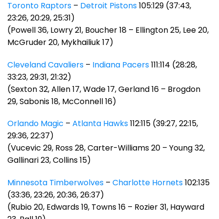
Toronto Raptors
–
Detroit Pistons
105:129 (37:43,
23:26, 20:29, 25:31)
(Powell 36, Lowry 21, Boucher 18 – Ellington 25, Lee 20,
McGruder 20, Mykhailiuk 17)
Cleveland Cavaliers
–
Indiana Pacers
111:114 (28:28,
33:23, 29:31, 21:32)
(Sexton 32, Allen 17, Wade 17, Gerland 16 – Brogdon
29, Sabonis 18, McConnell 16)
Orlando Magic
–
Atlanta Hawks
112:115 (39:27, 22:15,
29:36, 22:37)
(Vucevic 29, Ross 28, Carter-Williams 20 – Young 32,
Gallinari 23, Collins 15)
Minnesota Timberwolves
–
Charlotte Hornets
102:135
(33:36, 23:26, 20:36, 26:37)
(Rubio 20, Edwards 19, Towns 16 – Rozier 31, Hayward