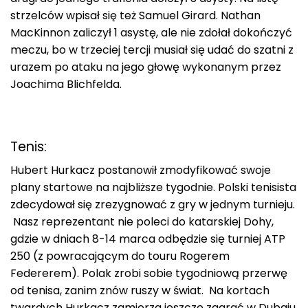
strzelców wpisał się też Samuel Girard. Nathan
MacKinnon zaliczył 1 asystę, ale nie zdołał dokończyć
meczu, bo w trzeciej tercji musiał się udać do szatni z
urazem po ataku na jego głowę wykonanym przez
Joachima Blichfelda.
Tenis:
Hubert Hurkacz postanowił zmodyfikować swoje
plany startowe na najbliższe tygodnie. Polski tenisista
zdecydował się zrezygnować z gry w jednym turnieju.
Nasz reprezentant nie poleci do katarskiej Dohy,
gdzie w dniach 8-14 marca odbędzie się turniej ATP
250 (z powracającym do touru Rogerem
Federerem). Polak zrobi sobie tygodniową przerwę
od tenisa, zanim znów ruszy w świat. Na kortach
twardych Hurkacz zamierza jeszcze zagrać w Dubaju