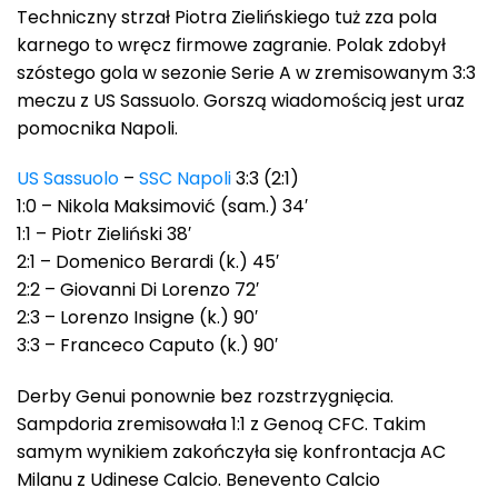
Techniczny strzał Piotra Zielińskiego tuż zza pola
karnego to wręcz firmowe zagranie. Polak zdobył
szóstego gola w sezonie Serie A w zremisowanym 3:3
meczu z US Sassuolo. Gorszą wiadomością jest uraz
pomocnika Napoli.
US Sassuolo
–
SSC Napoli
3:3 (2:1)
1:0 – Nikola Maksimović (sam.) 34′
1:1 – Piotr Zieliński 38′
2:1 – Domenico Berardi (k.) 45′
2:2 – Giovanni Di Lorenzo 72′
2:3 – Lorenzo Insigne (k.) 90′
3:3 – Franceco Caputo (k.) 90′
Derby Genui ponownie bez rozstrzygnięcia.
Sampdoria zremisowała 1:1 z Genoą CFC. Takim
samym wynikiem zakończyła się konfrontacja AC
Milanu z Udinese Calcio. Benevento Calcio