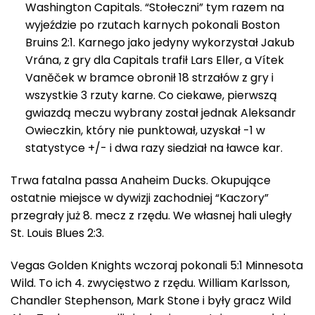
Washington Capitals. “Stołeczni” tym razem na
wyjeździe po rzutach karnych pokonali Boston
Bruins 2:1. Karnego jako jedyny wykorzystał Jakub
Vrána, z gry dla Capitals trafił Lars Eller, a Vítek
Vaněček w bramce obronił 18 strzałów z gry i
wszystkie 3 rzuty karne. Co ciekawe, pierwszą
gwiazdą meczu wybrany został jednak Aleksandr
Owieczkin, który nie punktował, uzyskał -1 w
statystyce +/- i dwa razy siedział na ławce kar.
Trwa fatalna passa Anaheim Ducks. Okupujące
ostatnie miejsce w dywizji zachodniej “Kaczory”
przegrały już 8. mecz z rzędu. We własnej hali uległy
St. Louis Blues 2:3.
Vegas Golden Knights wczoraj pokonali 5:1 Minnesota
Wild. To ich 4. zwycięstwo z rzędu. William Karlsson,
Chandler Stephenson, Mark Stone i były gracz Wild