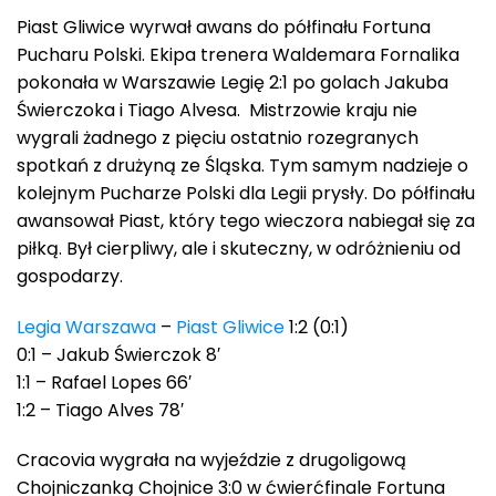
Piast Gliwice wyrwał awans do półfinału Fortuna
Pucharu Polski. Ekipa trenera Waldemara Fornalika
pokonała w Warszawie Legię 2:1 po golach Jakuba
Świerczoka i Tiago Alvesa. Mistrzowie kraju nie
wygrali żadnego z pięciu ostatnio rozegranych
spotkań z drużyną ze Śląska. Tym samym nadzieje o
kolejnym Pucharze Polski dla Legii prysły. Do półfinału
awansował Piast, który tego wieczora nabiegał się za
piłką. Był cierpliwy, ale i skuteczny, w odróżnieniu od
gospodarzy.
Legia Warszawa
–
Piast Gliwice
1:2 (0:1)
0:1 – Jakub Świerczok 8′
1:1 – Rafael Lopes 66′
1:2 – Tiago Alves 78′
Cracovia wygrała na wyjeździe z drugoligową
Chojniczanką Chojnice 3:0 w ćwierćfinale Fortuna