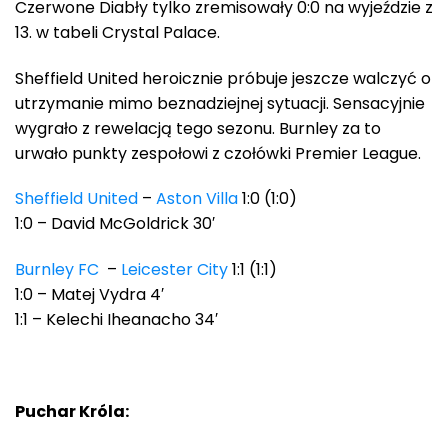
Czerwone Diabły tylko zremisowały 0:0 na wyjeździe z
13. w tabeli Crystal Palace.
Sheffield United heroicznie próbuje jeszcze walczyć o
utrzymanie mimo beznadziejnej sytuacji. Sensacyjnie
wygrało z rewelacją tego sezonu. Burnley za to
urwało punkty zespołowi z czołówki Premier League.
Sheffield United
–
Aston Villa
1:0 (1:0)
1:0 – David McGoldrick 30′
Burnley FC
–
Leicester City
1:1 (1:1)
1:0 – Matej Vydra 4′
1:1 – Kelechi Iheanacho 34′
Puchar Króla: