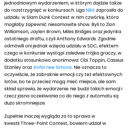
jednodniowym wydarzeniem, w którym dojdzie także
do rozstrzygnięć w konkursach. Liga
NBA
zaprosiła do
udziału w Slam Dunk Contest w nim czwórkę, która
mogłaby zapewnić niesamowite show. Byli to Zion
Williamson, Jaylen Brown, Miles Bridges oraz jedynka
ostatniego draftu, czyli Anthony Edwards. Zgodnie
odmówili oni jednak wzięcia udziału w SDC, efektem
czego w konkursie wystąpi zaledwie trójka graczy, w
dodatku stosunkowo anonimowa: Obi Toppin, Cassius
Stanley oraz
Anfernee Simons
. Nie oznacza to
oczywiście, że zabraknie emocji czy też efektownych
lotów, bo te przecież mogą mieć miejsce, ale sam
skład sprawia, że wydarzenie nie budzi takich emocji i
rzecz jasna oczekiwania co do niego z automatu są
dużo skromniejsze.
Zupełnie inaczej wygląda za to sprawa w
kwestii Three-Point Contest, bowiem udział w