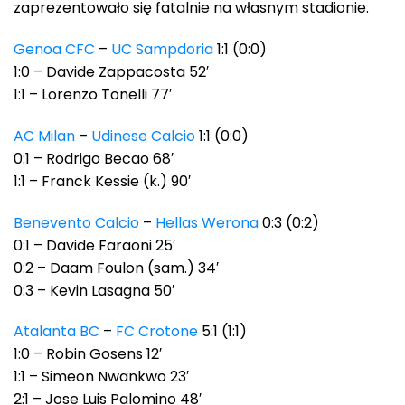
zaprezentowało się fatalnie na własnym stadionie.
Genoa CFC
–
UC Sampdoria
1:1 (0:0)
1:0 – Davide Zappacosta 52′
1:1 – Lorenzo Tonelli 77′
AC Milan
–
Udinese Calcio
1:1 (0:0)
0:1 – Rodrigo Becao 68′
1:1 – Franck Kessie (k.) 90′
Benevento Calcio
–
Hellas Werona
0:3 (0:2)
0:1 – Davide Faraoni 25′
0:2 – Daam Foulon (sam.) 34′
0:3 – Kevin Lasagna 50′
Atalanta BC
–
FC Crotone
5:1 (1:1)
1:0 – Robin Gosens 12′
1:1 – Simeon Nwankwo 23′
2:1 – Jose Luis Palomino 48′