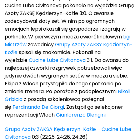
Cucine Lube Civitanova pokonało na wyjeździe Grupę
Azoty ZAKSĘ Kędzierzyn-Koźle 3:0. O awansie
zadecydował złoty set. W nim po ogromnych
emocjach lepsi okazali się gospodarze i zagrają w
półfinale. W pierwszym meczu ćwierćfinałowym
Ligi
Mistrzów
zawodnicy
Grupy Azoty ZAKSY Kędzierzyn-
Koźle
spisali się znakomicie. Pokonali na
wyjeździe
Cucine Lube Civitanova
3:1. Do awansu do
najlepszej czwórki rozgrywek potrzebowali więc
jedynie dwóch wygranych setów w meczu u siebie.
Ekipa z Włoch przystąpiła do tego spotkania po
zmianie trenera. Po porażce z podopiecznymi
Nikoli
Grbicia
z posadą szkoleniowca pożegnał
się
Ferdinando De Giorgi
. Zastąpił go selekcjoner
reprezentacji Włoch
Gianlorenzo Blengini
.
Grupa Azoty ZAKSA Kędzierzyn-Koźle
–
Cucine Lube
Civitanova
0:3 (22:25, 24:26, 24:26)