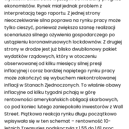
ekonomistów. Rynek miał jednak problem z
interpretacją tego raportu. Z jednej strony
nieoczekiwanie silna poprawa na rynku pracy może
tylko cieszyć, ponieważ zwiększa szansę realizacji
scenariusza silnego ożywienia gospodarczego po
ustąpieniu koronawirusowych lockdownów. Z drugiej
strony w drodze jest już blisko dwublionowy pakiet
wydatków rządowych, który w otoczeniu
obserwowanej od kilku miesięcy silnej presji
inflacyjnej i coraz bardziej napiętego rynku pracy
może zakończyć się wybuchem niekontrolowanej
inflacji w Stanach Zjednoczonych. To właśnie obawy
inflacyjne od kilku tygodni pchają w górę
rentowności amerykańskich obligacji skarbowych,
co pod koniec lutego zaniepokoiło inwestorów z Wall
Street. Piątkowa reakcja rynku długu początkowo
wpisywała się w ten schemat – rentowność 10-
letnich Treasuries podskoczyła z 1,55 do 1,61 proc.,