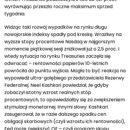
wyrównując przeszło roczne maksimum sprzed
tygodnia.
Widząc taki rozwój wypadków na rynku długu
nowojorskie indeksy spadły pod kreskę. Wrażliwy na
wyższe stopy procentowe Nasdaq w najgorszym
momencie piątkowej sesji zniżkował już o 2,5 proc. I
wtedy sytuacja na rynku Treasuries zaczęła się
odwracać – rentowności papierów 10-letnich
powróciła do punktu wyjścia. Mogła to być reakcja na
wypowiedź ultra-gołębiego przedstawiciela Rezerwy
Federalnej. Neel Kashkari powiedział, że gdyby
zobaczył istotny wzrost realnych stóp
procentowych, to opowiedziałby się za zwiększeniem
stymulacji monetarnej. Innymi słowy: Kashkari
zasugerował, że w razie dalszego spadku cen
obligacji skarbowych (czyli wzrostu ich rentowności),
Fed może zwiększyć QE – czyli program skupu