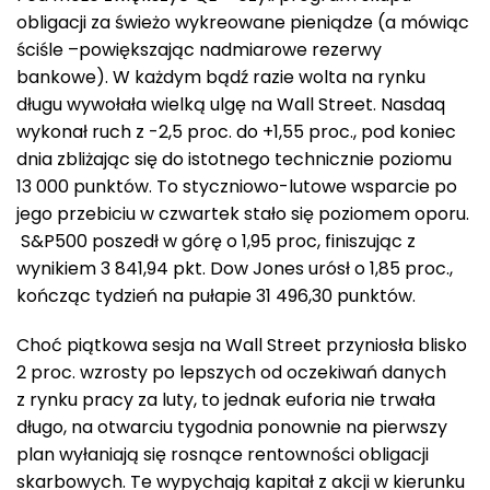
obligacji za świeżo wykreowane pieniądze (a mówiąc
ściśle –powiększając nadmiarowe rezerwy
bankowe). W każdym bądź razie wolta na rynku
długu wywołała wielką ulgę na Wall Street. Nasdaq
wykonał ruch z -2,5 proc. do +1,55 proc., pod koniec
dnia zbliżając się do istotnego technicznie poziomu
13 000 punktów. To styczniowo-lutowe wsparcie po
jego przebiciu w czwartek stało się poziomem oporu.
S&P500 poszedł w górę o 1,95 proc, finiszując z
wynikiem 3 841,94 pkt. Dow Jones urósł o 1,85 proc.,
kończąc tydzień na pułapie 31 496,30 punktów.
Choć piątkowa sesja na Wall Street przyniosła blisko
2 proc. wzrosty po lepszych od oczekiwań danych
z rynku pracy za luty, to jednak euforia nie trwała
długo, na otwarciu tygodnia ponownie na pierwszy
plan wyłaniają się rosnące rentowności obligacji
skarbowych. Te wypychają kapitał z akcji w kierunku