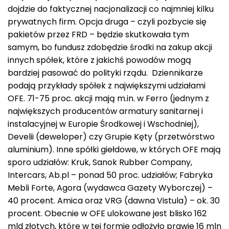
dojdzie do faktycznej nacjonalizacji co najmniej kilku
prywatnych firm. Opcja druga – czyli pozbycie się
pakietów przez FRD – będzie skutkowała tym
samym, bo fundusz zdobędzie środki na zakup akcji
innych spółek, które z jakichś powodów mogą
bardziej pasować do polityki rządu. Dziennikarze
podają przykłady spółek z największymi udziałami
OFE. 71-75 proc. akcji mają m.in. w Ferro (jednym z
największych producentów armatury sanitarnej i
instalacyjnej w Europie Środkowej i Wschodniej),
Develii (deweloper) czy Grupie Kęty (przetwórstwo
aluminium). Inne spółki giełdowe, w których OFE mają
sporo udziałów: Kruk, Sanok Rubber Company,
Intercars, Ab.pl – ponad 50 proc. udziałów; Fabryka
Mebli Forte, Agora (wydawca Gazety Wyborczej) –
40 procent. Amica oraz VRG (dawna Vistula) – ok. 30
procent. Obecnie w OFE ulokowane jest blisko 162
mld złotych, które w tej formie odłożyło prawie 16 mln