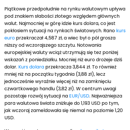
Piątkowe przedpołudnie na rynku walutowym upływa
pod znakiem słabości złotego względem głównych
walut. Najmocniej w górę idzie kurs dolara, co jest
pokłosiem sytuacji na rynkach światowych. Rano
kurs
euro
przekraczał 4,587 zł, a wiec był o pół grosza
niższy od wczorajszego szczytu. Notowania
europejskiej waluty wciąż utrzymują się tez poniżej
wskazań z poniedziałku. Mocniej niż euro drożeje dziś
dolar.
Kurs dolara
przekracza 3,844 zł. To również
mniej niż na początku tygodnia (3,88 zł), lecz
jednocześnie wyraźnie więcej niż na zamknięciu
czwartkowego handlu (3,82 zł). W centrum uwagi
pozostaje rozwój sytuacji na
EUR/USD
. Najważniejsza
para walutowa świata zniżkuje do 1,193 USD po tym,
jak wczoraj zameldowała się niemal na poziomie 1,20
USD.