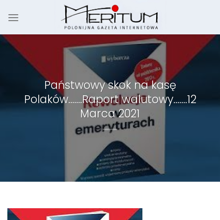
Skip
to
content
Państwowy skok na kasę
Polaków…….Raport walutowy…….12
Marca 2021