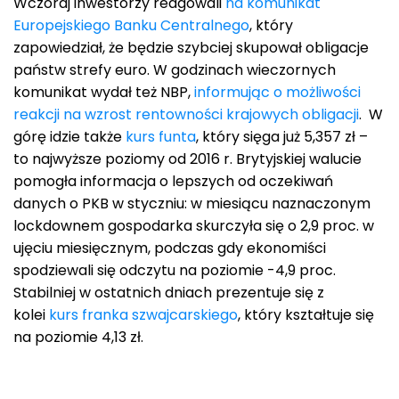
Wczoraj inwestorzy reagowali
na komunikat
Europejskiego Banku Centralnego
, który
zapowiedział, że będzie szybciej skupował obligacje
państw strefy euro. W godzinach wieczornych
komunikat wydał też NBP,
informując o możliwości
reakcji na wzrost rentowności krajowych obligacji
. W
górę idzie także
kurs funta
, który sięga już 5,357 zł –
to najwyższe poziomy od 2016 r. Brytyjskiej walucie
pomogła informacja o lepszych od oczekiwań
danych o PKB w styczniu: w miesiącu naznaczonym
lockdownem gospodarka skurczyła się o 2,9 proc. w
ujęciu miesięcznym, podczas gdy ekonomiści
spodziewali się odczytu na poziomie -4,9 proc.
Stabilniej w ostatnich dniach prezentuje się z
kolei
kurs franka szwajcarskiego
, który kształtuje się
na poziomie 4,13 zł.