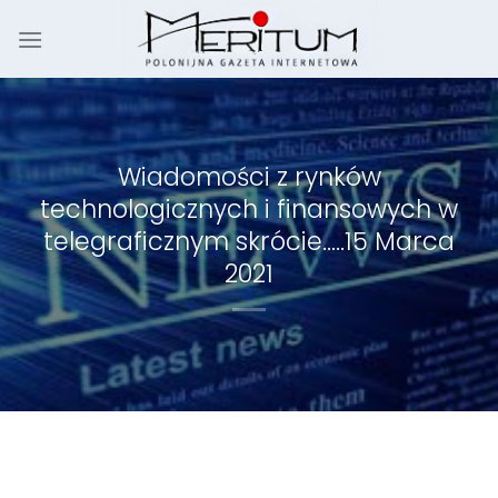
Skip
to
content
Wiadomości z rynków
technologicznych i finansowych w
telegraficznym skrócie…..15 Marca
2021