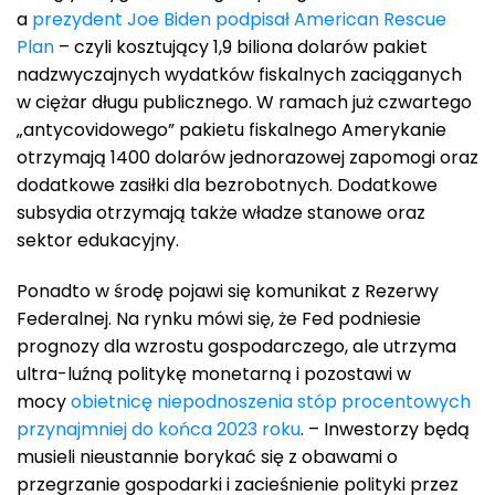
a
prezydent Joe Biden podpisał American Rescue
Plan
– czyli kosztujący 1,9 biliona dolarów pakiet
nadzwyczajnych wydatków fiskalnych zaciąganych
w ciężar długu publicznego. W ramach już czwartego
„antycovidowego” pakietu fiskalnego Amerykanie
otrzymają 1400 dolarów jednorazowej zapomogi oraz
dodatkowe zasiłki dla bezrobotnych. Dodatkowe
subsydia otrzymają także władze stanowe oraz
sektor edukacyjny.
Ponadto w środę pojawi się komunikat z Rezerwy
Federalnej. Na rynku mówi się, że Fed podniesie
prognozy dla wzrostu gospodarczego, ale utrzyma
ultra-luźną politykę monetarną i pozostawi w
mocy
obietnicę niepodnoszenia stóp procentowych
przynajmniej do końca 2023 roku
. – Inwestorzy będą
musieli nieustannie borykać się z obawami o
przegrzanie gospodarki i zacieśnienie polityki przez