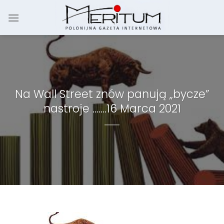
Skip
to
content
Na Wall Street znów panują „bycze”
nastroje …….16 Marca 2021