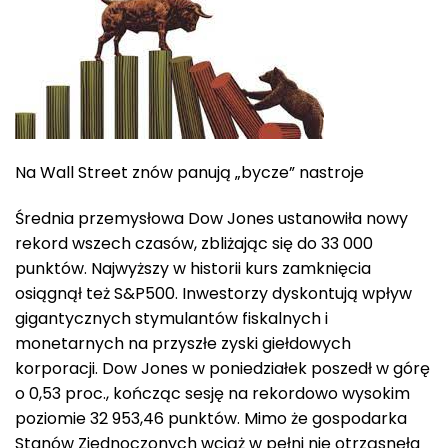
Na Wall Street znów panują „bycze” nastroje
Średnia przemysłowa Dow Jones ustanowiła nowy
rekord wszech czasów, zbliżając się do 33 000
punktów. Najwyższy w historii kurs zamknięcia
osiągnął też S&P500. Inwestorzy dyskontują wpływ
gigantycznych stymulantów fiskalnych i
monetarnych na przyszłe zyski giełdowych
korporacji. Dow Jones w poniedziałek poszedł w górę
o 0,53 proc., kończąc sesję na rekordowo wysokim
poziomie 32 953,46 punktów. Mimo że gospodarka
Stanów Zjednoczonych wciąż w pełni nie otrząsnęła