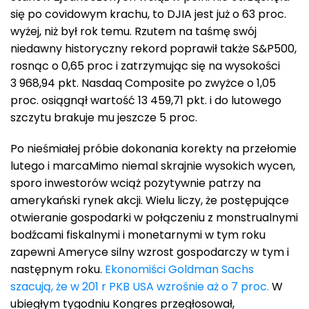
się po covidowym krachu, to DJIA jest już o 63 proc.
wyżej, niż był rok temu. Rzutem na taśmę swój
niedawny historyczny rekord poprawił także S&P500,
rosnąc o 0,65 proc i zatrzymując się na wysokości
3 968,94 pkt. Nasdaq Composite po zwyżce o 1,05
proc. osiągnął wartość 13 459,71 pkt. i do lutowego
szczytu brakuje mu jeszcze 5 proc.
Po nieśmiałej próbie dokonania korekty na przełomie
lutego i marcaMimo niemal skrajnie wysokich wycen,
sporo inwestorów wciąż pozytywnie patrzy na
amerykański rynek akcji. Wielu liczy, że postępujące
otwieranie gospodarki w połączeniu z monstrualnymi
bodźcami fiskalnymi i monetarnymi w tym roku
zapewni Ameryce silny wzrost gospodarczy w tym i
następnym roku.
Ekonomiści Goldman Sachs
szacują, że w 201 r PKB USA wzrośnie aż o 7 proc.
W
ubiegłym tygodniu Kongres przegłosował,