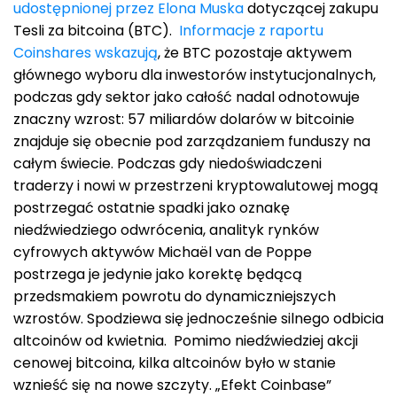
udostępnionej przez Elona Muska
dotyczącej zakupu
Tesli za bitcoina (BTC).
Informacje z raportu
Coinshares wskazują
, że BTC pozostaje aktywem
głównego wyboru dla inwestorów instytucjonalnych,
podczas gdy sektor jako całość nadal odnotowuje
znaczny wzrost: 57 miliardów dolarów w bitcoinie
znajduje się obecnie pod zarządzaniem funduszy na
całym świecie. Podczas gdy niedoświadczeni
traderzy i nowi w przestrzeni kryptowalutowej mogą
postrzegać ostatnie spadki jako oznakę
niedźwiedziego odwrócenia, analityk rynków
cyfrowych aktywów Michaël van de Poppe
postrzega je jedynie jako korektę będącą
przedsmakiem powrotu do dynamiczniejszych
wzrostów. Spodziewa się jednocześnie silnego odbicia
altcoinów od kwietnia. Pomimo niedźwiedziej akcji
cenowej bitcoina, kilka altcoinów było w stanie
wznieść się na nowe szczyty. „Efekt Coinbase”