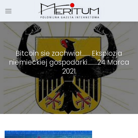
Skip
to
content
Bitcoin sie zachwiał……. Eksplozja
niemieckiej gospodarki……..24 Marca
2021