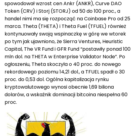
spowodował wzrost cen Ankr (ANKR), Curve DAO
Token (CRV) i Storj (STORJ) od 50 do 100 proc., a
handel nimi ma się rozpocząć na Coinbase Pro od 25
marca. Theta (THETA) i Theta Fuel (TFUEL) również
kontynuowały swoją wspinaczkę w górę we wtorek
po tym jak ujawniono, że Sierra Ventures, Heuristic
Capital, The VR Fund i GFR Fund “postawiły ponad 100
mln dol. na THETA w Enterprise Validator Node”. Po
ogłoszeniu, Theta skoczyła o 40 proc. do nowego
rekordowego poziomu 14,21 dol., a TFUEL spadł o 30
proc. do 0,53 dol. Ogólna kapitalizacja rynku
kryptowalutowego wynosi obecnie 1,69 biliona
dolarów, a wskaźnik dominacji bitcoina niespełna 60
proc.