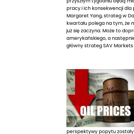
przyszłym tygodniu będą mia
pracy i ich konsekwencji dla
Margaret Yang, strateg w Da
kwartału polega na tym, że 
już się zaczyna. Może to dop
amerykańskiego, a następni
główny strateg SAV Markets 
perspektywy popytu zostały