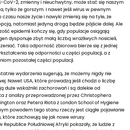
-CoV-2, zmienny i nieuchwytny, może stać się naszym
a, tylko że gorszym. I nawet jeśli wirus w pewnym
czasu nasze życie i nawyki zmienią się na tyle, że
ż opcją, natomiast jedyną drogą będzie pójście dalej. Ale
ść epidemii kończy się, gdy populacje osiągają
n dysponuje zbyt małą liczbą wrażliwych nosicieli,
rzeniać. Taka odporność zbiorowa bierze się z jednej
ształcenia się odporności u części populacji, a z
eniom pozostałej części populacji.
atnie wydarzenia sugerują, że możemy nigdy nie
j. Nawet USA, które prowadzą jeśli chodzi o liczbę
ą duże wskaźniki zachorowań i są dalekie od
ka z analizy przeprowadzonej przez Christophera
ington oraz Petera Riota z London School of Hygiene
nym powodem tego stanu rzeczy jest ciągłe pojawianie
 które zachowują się jak nowe wirusy.
 Republice Południowej Afryki pokazały, że ludzie z