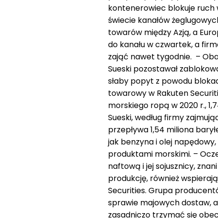
kontenerowiec blokuje ruch 
świecie kanałów żeglugowych 
towarów między Azją, a Euro
do kanału w czwartek, a firm
zająć nawet tygodnie. – Oba
Sueski pozostawał zablokowa
słaby popyt z powodu blokad w
towarowy w Rakuten Securitie
morskiego ropą w 2020 r., 1,
Sueski, według firmy zajmuj
przepływa 1,54 miliona bary
jak benzyna i olej napędowy
produktami morskimi. – Oczek
naftową i jej sojusznicy, zn
produkcję, również wspierają
Securities. Grupa producent
sprawie majowych dostaw, a i
zasadniczo trzymać się obe