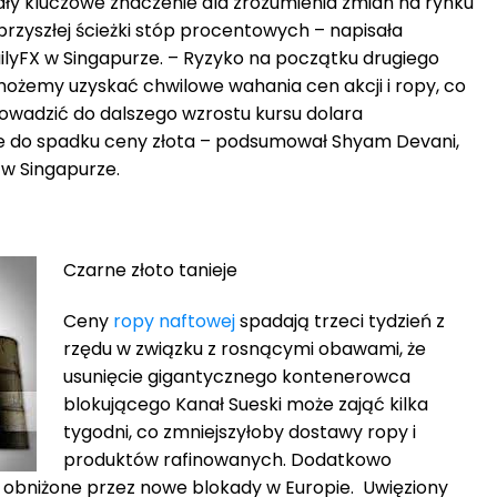
ły kluczowe znaczenie dla zrozumienia zmian na rynku
 przyszłej ścieżki stóp procentowych – napisała
ilyFX w Singapurze. – Ryzyko na początku drugiego
możemy uzyskać chwilowe wahania cen akcji i ropy, co
rowadzić do dalszego wzrostu kursu dolara
e do spadku ceny złota – podsumował Shyam Devani,
w Singapurze.
Czarne złoto tanieje
Ceny
ropy naftowej
spadają trzeci tydzień z
rzędu w związku z rosnącymi obawami, że
usunięcie gigantycznego kontenerowca
blokującego Kanał Sueski może zająć kilka
tygodni, co zmniejszyłoby dostawy ropy i
produktów rafinowanych. Dodatkowo
 obniżone przez nowe blokady w Europie. Uwięziony