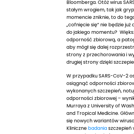
Bloomberga. Otóż wirus SARS
stałym wrogiem, tak jak gryp
momencie zniknie, to do tego 
„cofnięcie się” nie będzie ju
do jakiego momentu? Większo
odporność zbiorową, a patoge
aby mógł się dalej rozprzest
strony z przechorowania i wyk
drugiej strony dzięki szczepi
W przypadku SARS-CoV-2 ost
osiągnąć odporności zbiorowe
wykonanych szczepień, notuj
odporności zbiorowej – wyni
Murraya z University of Wash
and Tropical Medicine. Głów
się nowych wariantów wirusa,
Kliniczne
badania
szczepień w