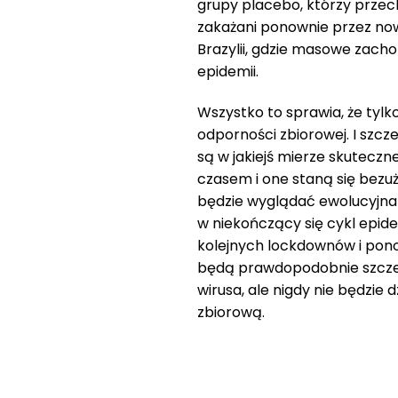
grupy placebo, którzy przecho
zakażani ponownie przez now
Brazylii, gdzie masowe zac
epidemii.
Wszystko to sprawia, że tyl
odporności zbiorowej. I szcz
są w jakiejś mierze skutecz
czasem i one staną się bezu
będzie wyglądać ewolucyjna
w niekończący się cykl epidem
kolejnych lockdownów i pon
będą prawdopodobnie szczepi
wirusa, ale nigdy nie będzie 
zbiorową.