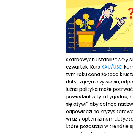
skarbowych ustabilizowały si
czwartek. Kurs
XAU/USD
kons
tym roku cena żółtego krusz
dotyczącym ożywienia, odpor
luźna polityka może potrwać 
powiedział w tym tygodniu, ż
się ożywi”, aby cofnąć nad
odpowiedzi na kryzys zdrowo
wraz z optymizmem dotycząc
które pozostają w trendzie