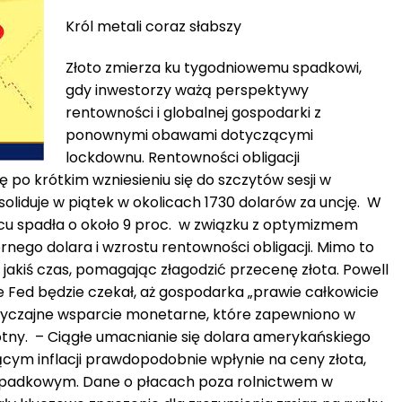
Król metali coraz słabszy
Złoto zmierza ku tygodniowemu spadkowi,
gdy inwestorzy ważą perspektywy
rentowności i globalnej gospodarki z
ponownymi obawami dotyczącymi
lockdownu. Rentowności obligacji
ę po krótkim wzniesieniu się do szczytów sesji w
oliduje w piątek w okolicach 1730 dolarów za uncję. W
cu spadła o około 9 proc. w związku z optymizmem
nego dolara i wzrostu rentowności obligacji. Mimo to
jakiś czas, pomagając złagodzić przecenę złota. Powell
e Fed będzie czekał, aż gospodarka „prawie całkowicie
zwyczajne wsparcie monetarne, które zapewniono w
tny. – Ciągłe umacnianie się dolara amerykańskiego
ym inflacji prawdopodobnie wpłynie na ceny złota,
 spadkowym. Dane o płacach poza rolnictwem w