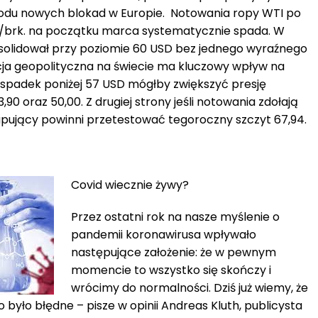
wodu nowych blokad w Europie. Notowania ropy WTI po
/brk. na początku marca systematycznie spada. W
solidował przy poziomie 60 USD bez jednego wyraźnego
acja geopolityczna na świecie ma kluczowy wpływ na
 spadek poniżej 57 USD mógłby zwiększyć presję
0 oraz 50,00. Z drugiej strony jeśli notowania zdołają
upujący powinni przetestować tegoroczny szczyt 67,94.
Covid wiecznie żywy?
Przez ostatni rok na nasze myślenie o
pandemii koronawirusa wpływało
następujące założenie: że w pewnym
momencie to wszystko się skończy i
wrócimy do normalności. Dziś już wiemy, że
 było błędne – pisze w opinii Andreas Kluth, publicysta