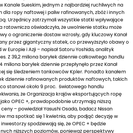
w Kanale Sueskim, jednym z najbardziej ruchliwych na
dla ropy naftowej i paliw rafinowanych, zbóż i innych
pą. Urzędnicy zatrzymali wszystkie statki wpływające
a ratownicza oświadczyła, że ​​uwolnienie statku może
wy o ograniczenie dostaw wzrosły, gdy kluczowy Kanał
ny przez gigantyczny statek, co przewyższyło obawy o
 Europie i Azji – napisał Satoru Yoshida, analityk
s. Z 39,2 miliona baryłek dziennie całkowitego handlu
74 miliona baryłek dziennie przepłynęło przez Kanał
ącej się śledzeniem tankowców Kpler. Ponadto kanałem
łek dziennie rafinowanych produktów naftowych, takich
, co stanowi około 9 proc. światowego handlu
iwania, że ​​Organizacja krajów eksportujących ropę
ani jako OPEC +, prawdopodobnie utrzymają niższą
 ceny – powiedział Yasushi Osada, badacz Nissan
ów ma spotkać się 1 kwietnia, aby podjąć decyzję w
nwestorzy ​​spodziewają się, że OPEC + będzie
cnych niższych poziomów, ponieważ perspektywy