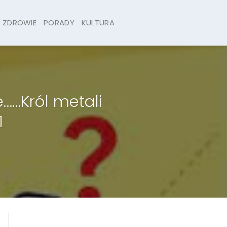
ZDROWIE
PORADY
KULTURA
e……Król metali
1