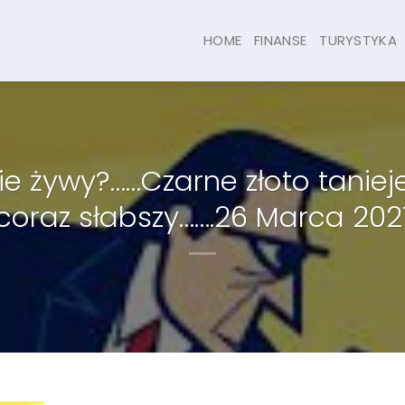
HOME
FINANSE
TURYSTYKA
e żywy?……Czarne złoto taniej
coraz słabszy…….26 Marca 202