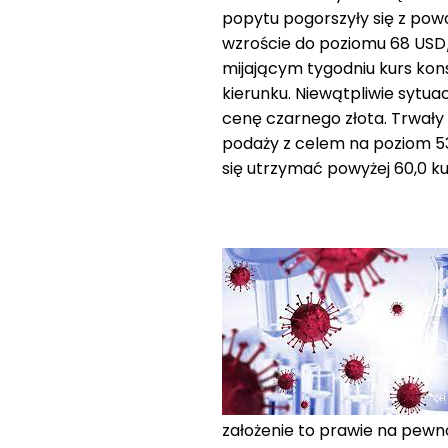
popytu pogorszyły się z po
wzroście do poziomu 68 USD
mijającym tygodniu kurs kon
kierunku. Niewątpliwie sytu
cenę czarnego złota. Trwały
podaży z celem na poziom 53,9
się utrzymać powyżej 60,0 k
założenie to prawie na pewno