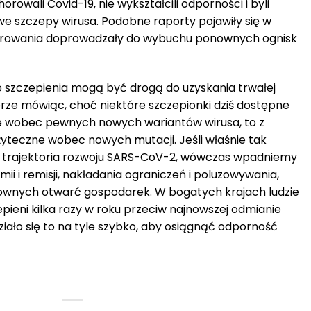
rowali Covid-19, nie wykształcili odporności i byli
e szczepy wirusa. Podobne raporty pojawiły się w
horowania doprowadzały do wybuchu ponownych ognisk
ko szczepienia mogą być drogą do uzyskania trwałej
erze mówiąc, choć niektóre szczepionki dziś dostępne
ne wobec pewnych nowych wariantów wirusa, to z
żyteczne wobec nowych mutacji. Jeśli właśnie tak
 trajektoria rozwoju SARS-CoV-2, wówczas wpadniemy
ii i remisji, nakładania ograniczeń i poluzowywania,
ownych otwarć gospodarek. W bogatych krajach ludzie
eni kilka razy w roku przeciw najnowszej odmianie
działo się to na tyle szybko, aby osiągnąć odporność