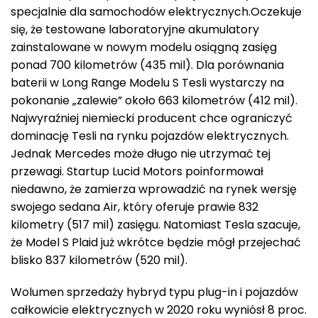
specjalnie dla samochodów elektrycznych.Oczekuje
się, że testowane laboratoryjne akumulatory
zainstalowane w nowym modelu osiągną zasięg
ponad 700 kilometrów (435 mil). Dla porównania
baterii w Long Range Modelu S Tesli wystarczy na
pokonanie „zalewie” około 663 kilometrów (412 mil).
Najwyraźniej niemiecki producent chce ograniczyć
dominację Tesli na rynku pojazdów elektrycznych.
Jednak Mercedes może długo nie utrzymać tej
przewagi. Startup Lucid Motors poinformował
niedawno, że zamierza wprowadzić na rynek wersję
swojego sedana Air, który oferuje prawie 832
kilometry (517 mil) zasięgu. Natomiast Tesla szacuje,
że Model S Plaid już wkrótce będzie mógł przejechać
blisko 837 kilometrów (520 mil).
Wolumen sprzedaży hybryd typu plug-in i pojazdów
całkowicie elektrycznych w 2020 roku wyniósł 8 proc.