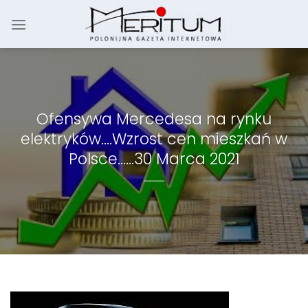
Skip
to
content
Ofensywa Mercedesa na rynku
elektryków….Wzrost cen mieszkań w
Polsce……30 Marca 2021