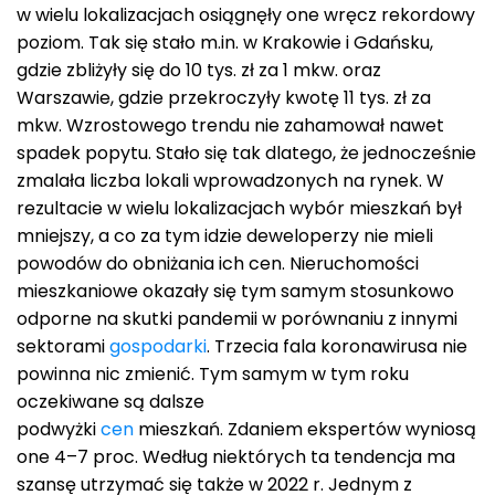
w wielu lokalizacjach osiągnęły one wręcz rekordowy
poziom. Tak się stało m.in. w Krakowie i Gdańsku,
gdzie zbliżyły się do 10 tys. zł za 1 mkw. oraz
Warszawie, gdzie przekroczyły kwotę 11 tys. zł za
mkw. Wzrostowego trendu nie zahamował nawet
spadek popytu. Stało się tak dlatego, że jednocześnie
zmalała liczba lokali wprowadzonych na rynek. W
rezultacie w wielu lokalizacjach wybór mieszkań był
mniejszy, a co za tym idzie deweloperzy nie mieli
powodów do obniżania ich cen. Nieruchomości
mieszkaniowe okazały się tym samym stosunkowo
odporne na skutki pandemii w porównaniu z innymi
sektorami
gospodarki
. Trzecia fala koronawirusa nie
powinna nic zmienić. Tym samym w tym roku
oczekiwane są dalsze
podwyżki
cen
mieszkań. Zdaniem ekspertów wyniosą
one 4–7 proc. Według niektórych ta tendencja ma
szansę utrzymać się także w 2022 r. Jednym z