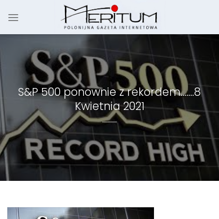
Skip
to
content
S&P 500 ponownie z rekordem…….8
Kwietnia 2021