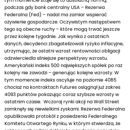
tym momencie staje się to absolutną normą,
podczas gdy bank centralny USA – Rezerwa
Federalna (Fed) – nadal ma zamiar wspierać
ożywienie gospodarcze. Oczywistym następstwem
tego są obecne ruchy – które mogą trwać jeszcze
przez kolejne tygodnie. Jak wynika z ostatnich
danych, decydenci zbagatelizowali ryzyko inflacyjne,
utrzymując, że ostatni wzrost rentowności obligacji
odzwierciedla silniejsze perspektywy wzrostu.
Amerykański indeks 500 największych spółek po raz
kolejny nie zawodzi – generując kolejne wzrosty. W
tym momencie indeks oscyluje na poziomie 4085
chociaż na kontraktach Futures osiągnął już zakres
4093 punktów pokazując coraz szybsze wzrosty w
ostatnim czasie. Wczoraj rynki akcji na Wall Street
zamknęły się niewielkimi zyskami. Rezerwa Federalna
opublikowała protokół z posiedzenia Federalnego
Komitetu Otwartego Rynku, w którym stwierdza, że