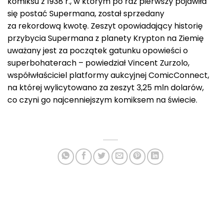
komiksu z 1938 r., w którym po raz pierwszy pojawiła
się postać Supermana, został sprzedany
za rekordową kwotę. Zeszyt opowiadający historię
przybycia Supermana z planety Krypton na Ziemię
uważany jest za początek gatunku opowieści o
superbohaterach – powiedział Vincent Zurzolo,
współwłaściciel platformy aukcyjnej ComicConnect,
na której wylicytowano za zeszyt 3,25 mln dolarów,
co czyni go najcenniejszym komiksem na świecie.