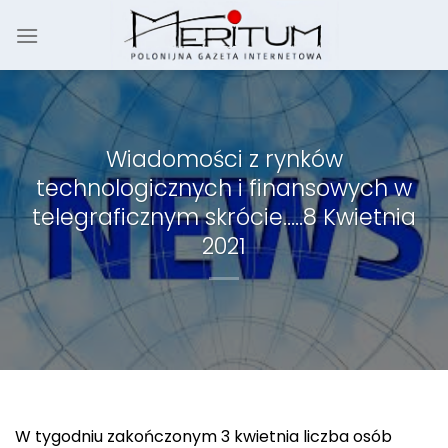
Skip
to
content
Wiadomości z rynków
technologicznych i finansowych w
telegraficznym skrócie…..8 Kwietnia
2021
W tygodniu zakończonym 3 kwietnia liczba osób