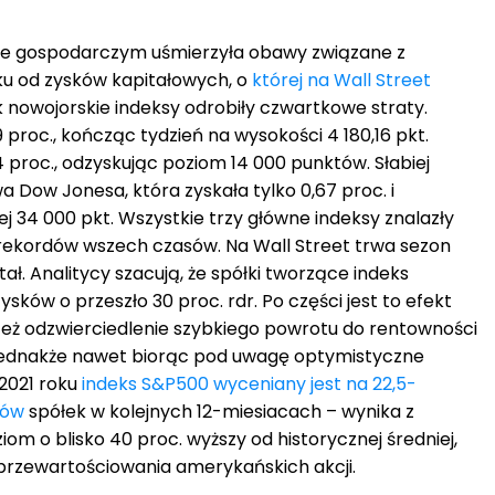
ie gospodarczym uśmierzyła obawy związane z
u od zysków kapitałowych, o
której na Wall Street
k nowojorskie indeksy odrobiły czwartkowe straty.
 proc., kończąc tydzień na wysokości 4 180,16 pkt.
 proc., odzyskując poziom 14 000 punktów. Słabiej
 Dow Jonesa, która zyskała tylko 0,67 proc. i
j 34 000 pkt. Wszystkie trzy główne indeksy znalazły
h rekordów wszech czasów. Na Wall Street trwa sezon
tał. Analitycy szacują, że spółki tworzące indeks
ków o przeszło 30 proc. rdr. Po części jest to efekt
e też odzwierciedlenie szybkiego powrotu do rentowności
Jednakże nawet biorąc pod uwagę optymistyczne
 2021 roku
indeks S&P500 wyceniany jest na 22,5-
ków
spółek w kolejnych 12-miesiacach – wynika z
iom o blisko 40 proc. wyższy od historycznej średniej,
przewartościowania amerykańskich akcji.