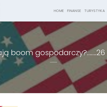
HOME
FINANSE
TURYSTYKA
ją boom gospodarczy?…….26 