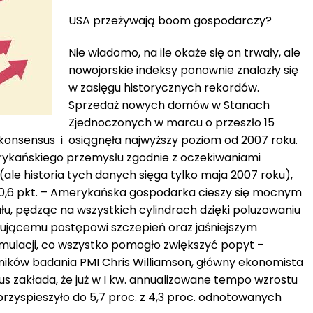
USA przeżywają boom gospodarczy?
Nie wiadomo, na ile okaże się on trwały, ale
nowojorskie indeksy ponownie znalazły się
w zasięgu historycznych rekordów.
Sprzedaż nowych domów w Stanach
Zjednoczonych w marcu o przeszło 15
konsensus i osiągnęła najwyższy poziom od 2007 roku.
erykańskiego przemysłu zgodnie z oczekiwaniami
(ale historia tych danych sięga tylko maja 2007 roku),
60,6 pkt. – Amerykańska gospodarka cieszy się mocnym
u, pędząc na wszystkich cylindrach dzięki poluzowaniu
nującemu postępowi szczepień oraz jaśniejszym
ymulacji, co wszystko pomogło zwiększyć popyt –
ików badania PMI Chris Williamson, główny ekonomista
s zakłada, że już w I kw. annualizowane tempo wzrostu
zyspieszyło do 5,7 proc. z 4,3 proc. odnotowanych