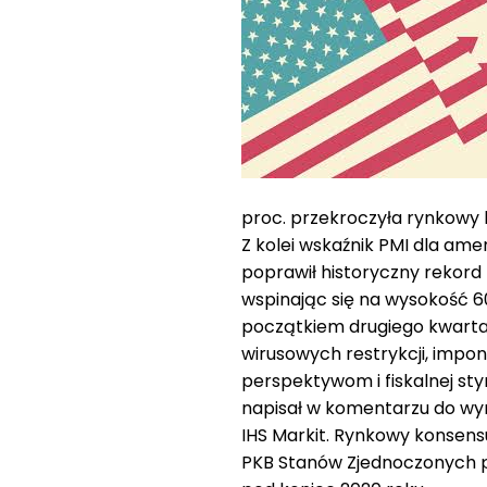
proc. przekroczyła rynkowy 
Z kolei wskaźnik PMI dla am
poprawił historyczny rekord 
wspinając się na wysokość 
początkiem drugiego kwartał
wirusowych restrykcji, impo
perspektywom i fiskalnej st
napisał w komentarzu do wyn
IHS Markit. Rynkowy konsensu
PKB Stanów Zjednoczonych pr