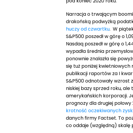
pod koniec 2020 roku.
Narracja o trwającym boom
drakońską podwyżką podatk
huczy od czwartku
. W piąte
S&P500 poszedł w górę o 1,09
Nasdaq poszedł w górę o 1,44
wypadła średnia przemysłowa
ponownie znalazła się powyże
się tuż poniżej kwietniowyc
publikacji raportów za I kwar
S&P500 odnotowały wzrost zys
niskiej bazy sprzed roku, al
amerykańskich korporacji. 
prognozy dla drugiej połowy
krotność oczekiwanych zys
danych firmy Factset. To poz
co oddaje (względną) skalę 