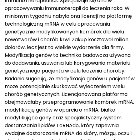
ImmunoTherapeutics. Specjalizuje się ona w
opracowywaniu immunoterapii do leczenia raka. W
minionym tygodniu nabyła ona licencji na platformę
technologiczną mRNA w celu opracowania
genetycznie modyfikowanych komórek dla wielu
nowotworów i chorób krwi. Zakup kosztował milion
dolarów, lecz jest to wielkie wydarzenie dla firmy.
Modyfikacja genów to technika badawcza używana
do dodawania, usuwania lub korygowania materiału
genetycznego pacjenta w celu leczenia choroby.
Badania sugerują, że modyfikacja genów u pacjentów
może potencjalnie skutkować wyleczeniem wielu
chorób genetycznych. Licencjonowana platforma
obejmowałaby przeprogramowanie komórek mRNA,
modyfikację genów w oparciu o mRNA, białko
modyfikujące geny oraz specjalistyczny system
dostarczania lipidów ToRNAdo, który zapewnia
wydajne dostarczanie mRNA do skóry, mózgu, oczu i