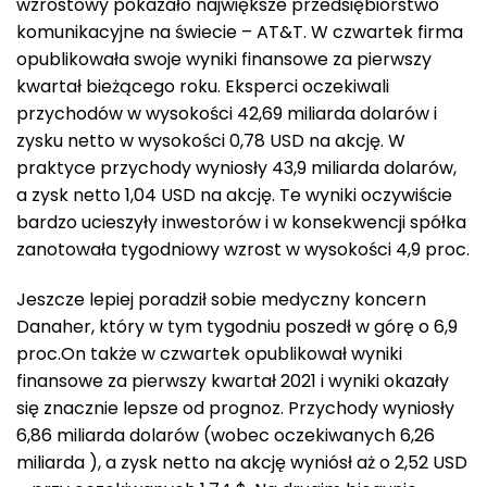
wzrostowy pokazało największe przedsiębiorstwo
komunikacyjne na świecie – AT&T. W czwartek firma
opublikowała swoje wyniki finansowe za pierwszy
kwartał bieżącego roku. Eksperci oczekiwali
przychodów w wysokości 42,69 miliarda dolarów i
zysku netto w wysokości 0,78 USD na akcję. W
praktyce przychody wyniosły 43,9 miliarda dolarów,
a zysk netto 1,04 USD na akcję. Te wyniki oczywiście
bardzo ucieszyły inwestorów i w konsekwencji spółka
zanotowała tygodniowy wzrost w wysokości 4,9 proc.
Jeszcze lepiej poradził sobie medyczny koncern
Danaher, który w tym tygodniu poszedł w górę o 6,9
proc.On także w czwartek opublikował wyniki
finansowe za pierwszy kwartał 2021 i wyniki okazały
się znacznie lepsze od prognoz. Przychody wyniosły
6,86 miliarda dolarów (wobec oczekiwanych 6,26
miliarda ), a zysk netto na akcję wyniósł aż o 2,52 USD