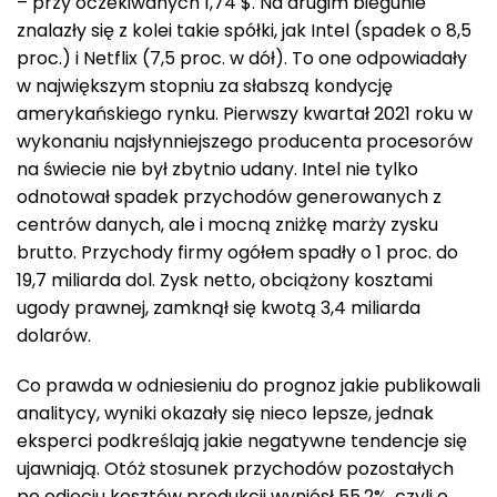
– przy oczekiwanych 1,74 $. Na drugim biegunie
znalazły się z kolei takie spółki, jak Intel (spadek o 8,5
proc.) i Netflix (7,5 proc. w dół). To one odpowiadały
w największym stopniu za słabszą kondycję
amerykańskiego rynku. Pierwszy kwartał 2021 roku w
wykonaniu najsłynniejszego producenta procesorów
na świecie nie był zbytnio udany. Intel nie tylko
odnotował spadek przychodów generowanych z
centrów danych, ale i mocną zniżkę marży zysku
brutto. Przychody firmy ogółem spadły o 1 proc. do
19,7 miliarda dol. Zysk netto, obciążony kosztami
ugody prawnej, zamknął się kwotą 3,4 miliarda
dolarów.
Co prawda w odniesieniu do prognoz jakie publikowali
analitycy, wyniki okazały się nieco lepsze, jednak
eksperci podkreślają jakie negatywne tendencje się
ujawniają. Otóż stosunek przychodów pozostałych
po odjęciu kosztów produkcji wyniósł 55,2%, czyli o