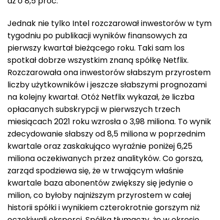
aż o 8,5 proc.
Jednak nie tylko Intel rozczarował inwestorów w tym
tygodniu po publikacji wyników finansowych za
pierwszy kwartał bieżącego roku. Taki sam los
spotkał dobrze wszystkim znaną spółkę Netflix.
Rozczarowała ona inwestorów słabszym przyrostem
liczby użytkowników i jeszcze słabszymi prognozami
na kolejny kwartał. Otóż Netflix wykazał, że liczba
opłacanych subskrypcji w pierwszych trzech
miesiącach 2021 roku wzrosła o 3,98 miliona. To wynik
zdecydowanie słabszy od 8,5 miliona w poprzednim
kwartale oraz zaskakująco wyraźnie poniżej 6,25
miliona oczekiwanych przez analityków. Co gorsza,
zarząd spodziewa się, że w trwającym właśnie
kwartale baza abonentów zwiększy się jedynie o
milion, co byłoby najniższym przyrostem w całej
historii spółki i wynikiem czterokrotnie gorszym niż
oczekiwali eksperci. Spółka tłumaczy, że w okresie