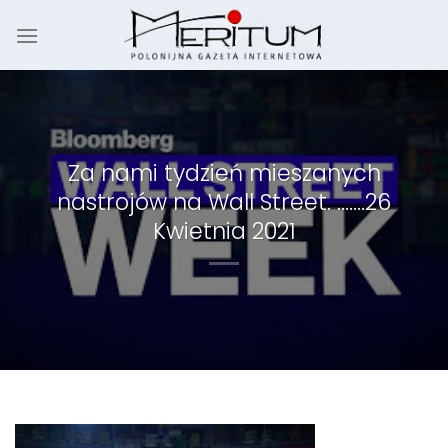
Skip
to
content
Za nami tydzień mieszanych
nastrojów na Wall Street. …….26
Kwietnia 2021