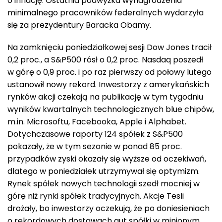
o inflację. Ostatnia podwyżka wynagrodzenia
minimalnego pracowników federalnych wydarzyła
się za prezydentury Baracka Obamy.
Na zamknięciu poniedziałkowej sesji Dow Jones tracił
0,2 proc., a S&P500 rósł o 0,2 proc. Nasdaq poszedł
w górę o 0,9 proc. i po raz pierwszy od połowy lutego
ustanowił nowy rekord. Inwestorzy z amerykańskich
rynków akcji czekają na publikację w tym tygodniu
wyników kwartalnych technologicznych blue chipów,
m.in. Microsoftu, Facebooka, Apple i Alphabet.
Dotychczasowe raporty 124 spółek z S&P500
pokazały, że w tym sezonie w ponad 85 proc.
przypadków zyski okazały się wyższe od oczekiwań,
dlatego w poniedziałek utrzymywał się optymizm.
Rynek spółek nowych technologii szedł mocniej w
górę niż rynki spółek tradycyjnych. Akcje Tesli
drożały, bo inwestorzy oczekują, że po doniesieniach
o rekordowych dostawach aut spółki w minionym