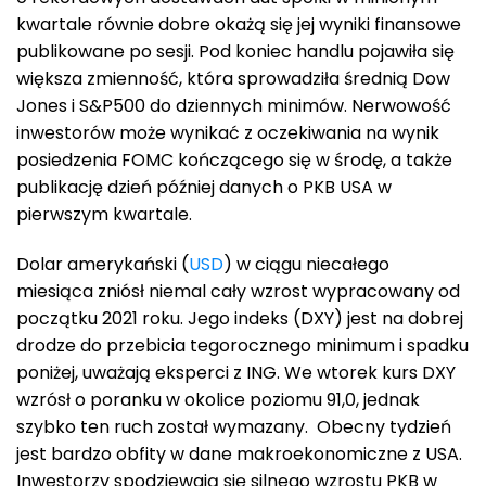
kwartale równie dobre okażą się jej wyniki finansowe
publikowane po sesji. Pod koniec handlu pojawiła się
większa zmienność, która sprowadziła średnią Dow
Jones i S&P500 do dziennych minimów. Nerwowość
inwestorów może wynikać z oczekiwania na wynik
posiedzenia FOMC kończącego się w środę, a także
publikację dzień później danych o PKB USA w
pierwszym kwartale.
Dolar amerykański (
USD
) w ciągu niecałego
miesiąca zniósł niemal cały wzrost wypracowany od
początku 2021 roku. Jego indeks (DXY) jest na dobrej
drodze do przebicia tegorocznego minimum i spadku
poniżej, uważają eksperci z ING. We wtorek kurs DXY
wzrósł o poranku w okolice poziomu 91,0, jednak
szybko ten ruch został wymazany. Obecny tydzień
jest bardzo obfity w dane makroekonomiczne z USA.
Inwestorzy spodziewają się silnego wzrostu PKB w