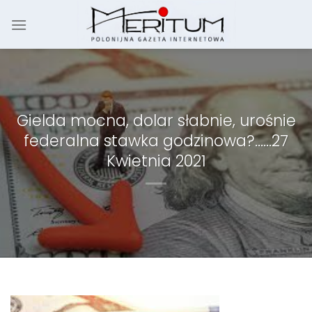
Skip
to
content
Gielda mocna, dolar słabnie, urośnie
federalna stawka godzinowa?……27
Kwietnia 2021