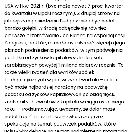
USA w I kw. 2021 r. (być może nawet 7 proc. kwartał
do kwartału w ujęciu rocznym). Z drugiej strony na
jutrzejszym posiedzeniu Fed powinien być nadal
bardzo gołębi. W środę odbędzie się również
pierwsze przemówienie Joe Bidena na wspólnej sesji
Kongresu, na którym możemy usłyszeć więcej o jego
planach podniesienia podatków, w tym podwojenia
podatku od zysków kapitałowych dla osób
zarabiających powyżej 1 miliona dolarów rocznie. To
także wielki tydzień dla wyników spółek
technologicznych w pierwszym kwartale – sektor
być może najbardziej narażony na podwyżkę
podatku od zysków kapitałowych po osiągnięciu
znakomitych zwrotów z kapitału w ciągu ostatniego
roku. – Podsumowując, uważamy, że dolar może
nadal tracić na wartości – zwłaszcza przez
spekulacje na temat podwyżek podatków, które
uciszyłyby debatę na temat nadmiernego rozgrzania