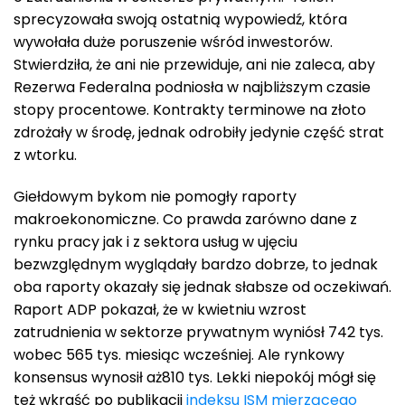
sprecyzowała swoją ostatnią wypowiedź, która
wywołała duże poruszenie wśród inwestorów.
Stwierdziła, że ​​ani nie przewiduje, ani nie zaleca, aby
Rezerwa Federalna podniosła w najbliższym czasie
stopy procentowe. Kontrakty terminowe na złoto
zdrożały w środę, jednak odrobiły jedynie część strat
z wtorku.
Giełdowym bykom nie pomogły raporty
makroekonomiczne. Co prawda zarówno dane z
rynku pracy jak i z sektora usług w ujęciu
bezwzględnym wyglądały bardzo dobrze, to jednak
oba raporty okazały się jednak słabsze od oczekiwań.
Raport ADP pokazał, że w kwietniu wzrost
zatrudnienia w sektorze prywatnym wyniósł 742 tys.
wobec 565 tys. miesiąc wcześniej. Ale rynkowy
konsensus wynosił aż810 tys. Lekki niepokój mógł się
też wkraść po publikacji
indeksu ISM mierzącego