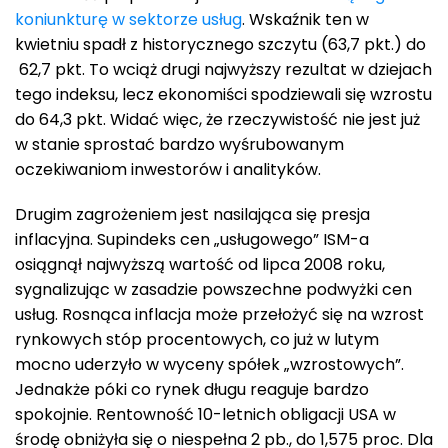
koniunkturę w sektorze usług
. Wskaźnik ten w
kwietniu spadł z historycznego szczytu (63,7 pkt.) do
62,7 pkt. To wciąż drugi najwyższy rezultat w dziejach
tego indeksu, lecz ekonomiści spodziewali się wzrostu
do 64,3 pkt. Widać więc, że rzeczywistość nie jest już
w stanie sprostać bardzo wyśrubowanym
oczekiwaniom inwestorów i analityków.
Drugim zagrożeniem jest nasilająca się presja
inflacyjna. Supindeks cen „usługowego” ISM-a
osiągnął najwyższą wartość od lipca 2008 roku,
sygnalizując w zasadzie powszechne podwyżki cen
usług. Rosnąca inflacja może przełożyć się na wzrost
rynkowych stóp procentowych, co już w lutym
mocno uderzyło w wyceny spółek „wzrostowych”.
Jednakże póki co rynek długu reaguje bardzo
spokojnie. Rentowność 10-letnich obligacji USA w
środę obniżyła się o niespełna 2 pb., do 1,575 proc. Dla