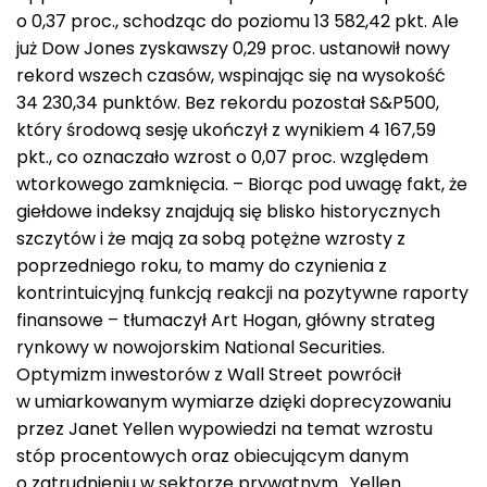
o 0,37 proc., schodząc do poziomu 13 582,42 pkt. Ale
już Dow Jones zyskawszy 0,29 proc. ustanowił nowy
rekord wszech czasów, wspinając się na wysokość
34 230,34 punktów. Bez rekordu pozostał S&P500,
który środową sesję ukończył z wynikiem 4 167,59
pkt., co oznaczało wzrost o 0,07 proc. względem
wtorkowego zamknięcia. – Biorąc pod uwagę fakt, że
giełdowe indeksy znajdują się blisko historycznych
szczytów i że mają za sobą potężne wzrosty z
poprzedniego roku, to mamy do czynienia z
kontrintuicyjną funkcją reakcji na pozytywne raporty
finansowe – tłumaczył Art Hogan, główny strateg
rynkowy w nowojorskim National Securities.
Optymizm inwestorów z Wall Street powrócił
w umiarkowanym wymiarze dzięki doprecyzowaniu
przez Janet Yellen wypowiedzi na temat wzrostu
stóp procentowych oraz obiecującym danym
o zatrudnieniu w sektorze prywatnym. Yellen