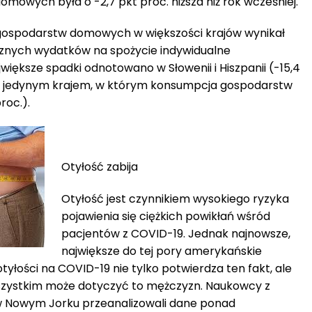
mowych była o -2,7 pkt proc. niższa niż rok wcześniej.
gospodarstw domowych w większości krajów wynikał
cznych wydatków na spożycie indywidualne
ększe spadki odnotowano w Słowenii i Hiszpanii (-15,4
 była jedynym krajem, w którym konsumpcja gospodarstw
roc.).
Otyłość zabija
Otyłość jest czynnikiem wysokiego ryzyka
pojawienia się ciężkich powikłań wśród
pacjentów z COVID-19. Jednak najnowsze,
największe do tej pory amerykańskie
łości na COVID-19 nie tylko potwierdza ten fakt, ale
wszystkim może dotyczyć to mężczyzn. Naukowcy z
w Nowym Jorku przeanalizowali dane ponad