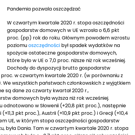
Pandemia pozwala oszczędzać
W czwartym kwartale 2020 r. stopa oszczędności
gospodarstw domowych w UE wzrosła o 6,6 pkt
proc. (pp) rok do roku. Głównym powodem wzrostu
poziomu
oszczędności
był spadek wydatków na
spożycie ostateczne gospodarstw domowych,
które było w UE o 7,0 proc. niższe niż rok wcześniej.
Dochody do dyspozycji brutto gospodarstw
proc. w czwartym kwartale 2020 r. (w porównaniu z
). We wszystkich państwach członkowskich z wyjątkiem
e są dane za czwarty kwartał 2020 r.,
stw domowych była wyższa niż rok wcześniej.
u odnotowano w Słowenii (+20,8 pkt proc.), następnie
ii (+11,3 pkt proc.), Austrii (+10,9 pkt proc.) i Grecji (+10,4
em UE, w którym stopa oszczędności gospodarstw
, była Dania. Tam w czwartym kwartale 2020 r. stopa