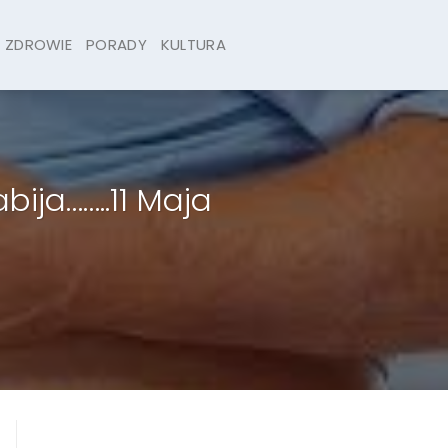
ZDROWIE
PORADY
KULTURA
ija……..11 Maja