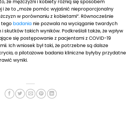
, że mężczyźni i kobiety różnią się sposobem
ej i że to „może pomóc wyjaśnić nieproporcjonalny
mężczyzn w porównaniu z kobietami”. Równocześnie
t tego
badania
nie pozwala na wyciąganie twardych
i skutków takich wyników. Podkreślali także, że wpływ
ające się postępowanie z pacjentami z COVID-19
ii. Ich wniosek był taki, że potrzebne są dalsze
rycia, a pilotażowe badania kliniczne byłyby przydatne
awić wyniki.