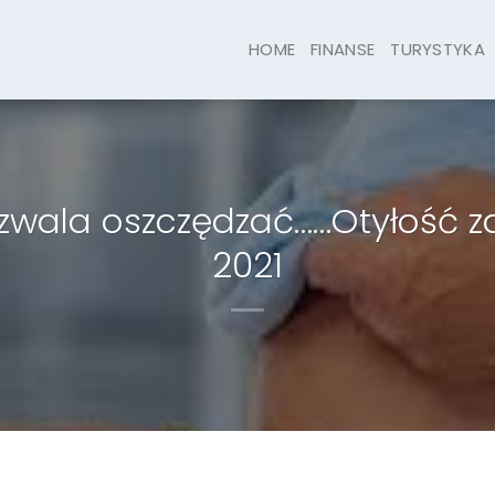
HOME
FINANSE
TURYSTYKA
ala oszczędzać……Otyłość zab
2021