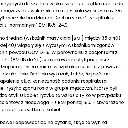
rzyjętych do szpitala w okresie od początku marca do
 że mężczyźni z wskaźnikiem masy ciała większym niż 35 i
yli znacznie bardziej narażeni na śmierć w szpitalu z
i z „normalnym” BMI 18,5-24,9.
o średnia (wskaźnik masy ciała [BMI] między 35 a 40),
wyżej 40) wiązały się z wyższymi wskaźnikami zgonów
ch z powodu COVID-19. W porównaniu z pacjentami z
ała (BMI 18 do 25), umiarkowanie otyli pacjenci z
dziej narażeni na śmierć w szpitalu, a u osób z poważną
ło dwukrotnie. Badania wykazały także, że płeć ma
zapalenie płuc, konieczność podania respiratora
 ryzyko zgonu rosło w grupie mężczyzn, którzy byli
zo otyli. U kobiet ryzyko to wzrosło tylko w przypadku
pacjentów z niedowagą – z BMI poniżej 18,5 – stwierdzono
o przede wszystkim u kobiet.
wali odpowiedzieć na pytanie, skąd to wynika.