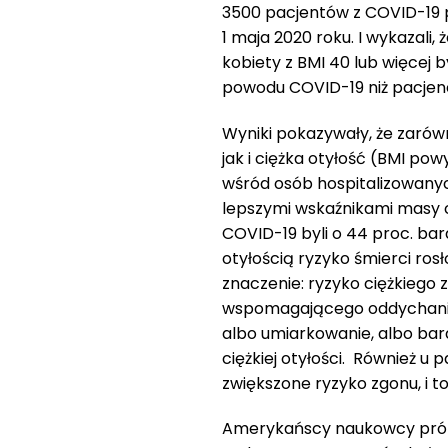
3500 pacjentów z COVID-19 p
1 maja 2020 roku. I wykazali,
kobiety z BMI 40 lub więcej b
powodu COVID-19 niż pacjenc
Wyniki pokazywały, że zarówn
jak i ciężka otyłość (BMI po
wśród osób hospitalizowany
lepszymi wskaźnikami masy ci
COVID-19 byli o 44 proc. bar
otyłością ryzyko śmierci ros
znaczenie: ryzyko ciężkiego 
wspomagającego oddychanie i
albo umiarkowanie, albo bard
ciężkiej otyłości. Również u 
zwiększone ryzyko zgonu, i t
Amerykańscy naukowcy próbo