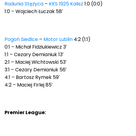
Radunia Stężyca
–
KKS 1925 Kalisz
1:0 (0:0)
1:0 – Wojciech Łuczak 58′
Pogoń Siedlce
–
Motor Lublin
4:2 (1:1)
0:1 – Michał Fidziukiewicz 3′
1:1 – Cezary Demianiuk 13′
2:1 – Maciej Wichtowski 53′
3:1 – Cezary Demianiuk 56′
4:1 – Bartosz Rymek 59′
4:2 – Maciej Firlej 85′
Premier League: