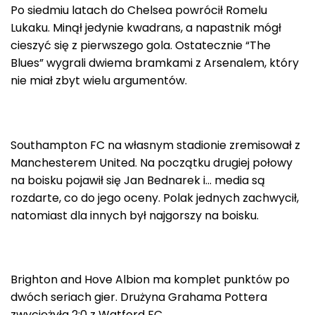
Po siedmiu latach do Chelsea powrócił Romelu
Lukaku. Minął jedynie kwadrans, a napastnik mógł
cieszyć się z pierwszego gola. Ostatecznie “The
Blues” wygrali dwiema bramkami z Arsenalem, który
nie miał zbyt wielu argumentów.
Southampton FC na własnym stadionie zremisował z
Manchesterem United. Na początku drugiej połowy
na boisku pojawił się Jan Bednarek i… media są
rozdarte, co do jego oceny. Polak jednych zachwycił,
natomiast dla innych był najgorszy na boisku.
Brighton and Hove Albion ma komplet punktów po
dwóch seriach gier. Drużyna Grahama Pottera
zwyciężyła 2:0 z Watford FC.