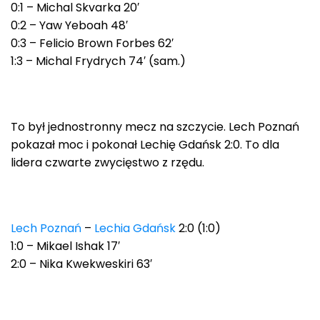
0:1 – Michal Skvarka 20′
0:2 – Yaw Yeboah 48′
0:3 – Felicio Brown Forbes 62′
1:3 – Michal Frydrych 74′ (sam.)
To był jednostronny mecz na szczycie. Lech Poznań
pokazał moc i pokonał Lechię Gdańsk 2:0. To dla
lidera czwarte zwycięstwo z rzędu.
Lech Poznań
–
Lechia Gdańsk
2:0 (1:0)
1:0 – Mikael Ishak 17′
2:0 – Nika Kwekweskiri 63′