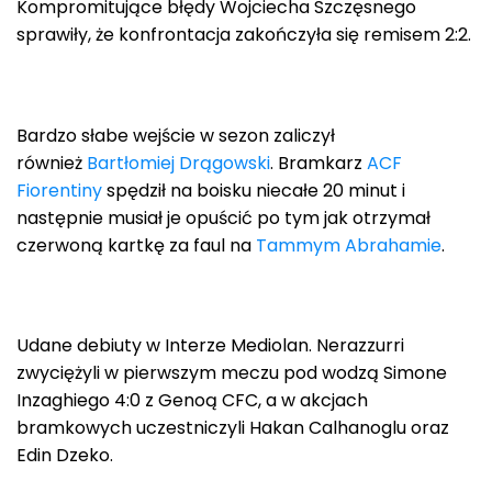
Kompromitujące błędy Wojciecha Szczęsnego
sprawiły, że konfrontacja zakończyła się remisem 2:2.
Bardzo słabe wejście w sezon zaliczył
również
Bartłomiej Drągowski
. Bramkarz
ACF
Fiorentiny
spędził na boisku niecałe 20 minut i
następnie musiał je opuścić po tym jak otrzymał
czerwoną kartkę za faul na
Tammym Abrahamie
.
Udane debiuty w Interze Mediolan. Nerazzurri
zwyciężyli w pierwszym meczu pod wodzą Simone
Inzaghiego 4:0 z Genoą CFC, a w akcjach
bramkowych uczestniczyli Hakan Calhanoglu oraz
Edin Dzeko.