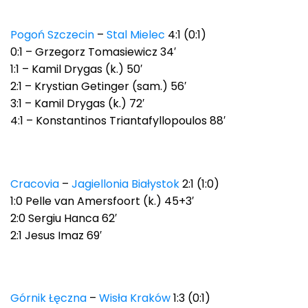
Pogoń Szczecin
–
Stal Mielec
4:1 (0:1)
0:1 – Grzegorz Tomasiewicz 34′
1:1 – Kamil Drygas (k.) 50′
2:1 – Krystian Getinger (sam.) 56′
3:1 – Kamil Drygas (k.) 72′
4:1 – Konstantinos Triantafyllopoulos 88′
Cracovia
–
Jagiellonia Białystok
2:1 (1:0)
1:0 Pelle van Amersfoort (k.) 45+3′
2:0 Sergiu Hanca 62′
2:1 Jesus Imaz 69′
Górnik Łęczna
–
Wisła Kraków
1:3 (0:1)