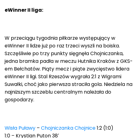
eWinner II liga:
W przeciągu tygodnia piłkarze występujący w
eWinner II lidze już po raz trzeci wyszli na boiska.
Szczęśliwie po trzy punkty sięgnęła Chojniczanka,
jedna bramka padła w meczu Hutnika Kraków z GKS-
em Bełchatów. Piąty mecz i piąte zwycięstwo lidera
eWinner II ligi. Stal Rzeszów wygrała 2:1 z Wigrami
Suwałki, choć jako pierwsza straciła gola. Niedziela na
najniższym szczeblu centralnym należała do
gospodarzy.
Wisła Puławy
–
Chojniczanka Chojnice
1:2 (1:0)
1:0 – Krystian Puton 38′