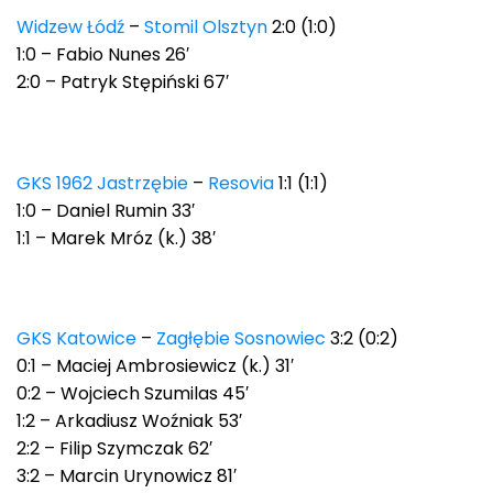
Widzew Łódź
–
Stomil Olsztyn
2:0 (1:0)
1:0 – Fabio Nunes 26′
2:0 – Patryk Stępiński 67′
GKS 1962 Jastrzębie
–
Resovia
1:1 (1:1)
1:0 – Daniel Rumin 33′
1:1 – Marek Mróz (k.) 38′
GKS Katowice
–
Zagłębie Sosnowiec
3:2 (0:2)
0:1 – Maciej Ambrosiewicz (k.) 31′
0:2 – Wojciech Szumilas 45′
1:2 – Arkadiusz Woźniak 53′
2:2 – Filip Szymczak 62′
3:2 – Marcin Urynowicz 81′