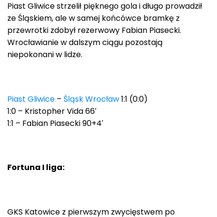
Piast Gliwice strzelił pięknego gola i długo prowadził
ze Śląskiem, ale w samej końcówce bramkę z
przewrotki zdobył rezerwowy Fabian Piasecki.
Wrocławianie w dalszym ciągu pozostają
niepokonani w lidze.
Piast Gliwice
–
Śląsk Wrocław
1:1 (0:0)
1:0 – Kristopher Vida 66′
1:1 – Fabian Piasecki 90+4′
Fortuna I liga:
GKS Katowice z pierwszym zwycięstwem po