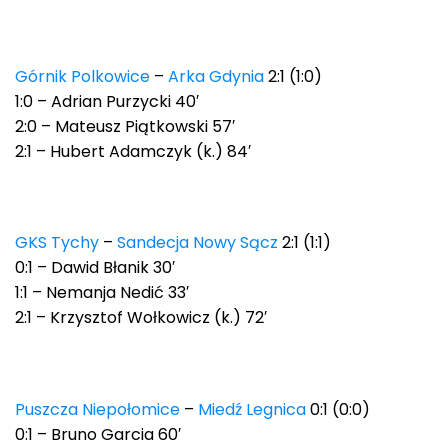
Górnik Polkowice
–
Arka Gdynia
2:1 (1:0)
1:0 – Adrian Purzycki 40′
2:0 – Mateusz Piątkowski 57′
2:1 – Hubert Adamczyk (k.) 84′
GKS Tychy
–
Sandecja Nowy Sącz
2:1 (1:1)
0:1 – Dawid Błanik 30′
1:1 – Nemanja Nedić 33′
2:1 – Krzysztof Wołkowicz (k.) 72′
Puszcza Niepołomice
–
Miedź Legnica
0:1 (0:0)
0:1 – Bruno Garcia 60′