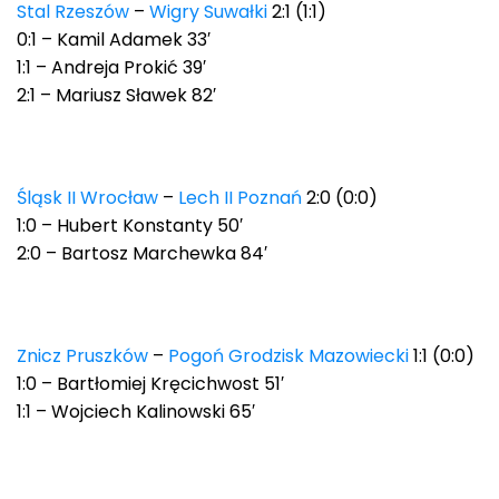
Stal Rzeszów
–
Wigry Suwałki
2:1 (1:1)
0:1 – Kamil Adamek 33′
1:1 – Andreja Prokić 39′
2:1 – Mariusz Sławek 82′
Śląsk II Wrocław
–
Lech II Poznań
2:0 (0:0)
1:0 – Hubert Konstanty 50′
2:0 – Bartosz Marchewka 84′
Znicz Pruszków
–
Pogoń Grodzisk Mazowiecki
1:1 (0:0)
1:0 – Bartłomiej Kręcichwost 51′
1:1 – Wojciech Kalinowski 65′