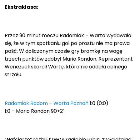
Ekstraklasa:
Przez 90 minut meczu Radomiak – Warta wydawało
się, że w tym spotkaniu gol po prostu nie ma prawa
paść. W doliczonym czasie gry bramkę na wagę
trzech punktów zdobył Mario Rondon. Reprezentant
Wenezueli skarcił Wartę, która nie oddała celnego
strzału.
Radomiak Radom
–
Warta Poznań
1:0 (0:0)
1:0 – Mario Rondon 90+2′
“Nafciarze” rozbili KGHM Zagłębie Lubin, zwyciężając