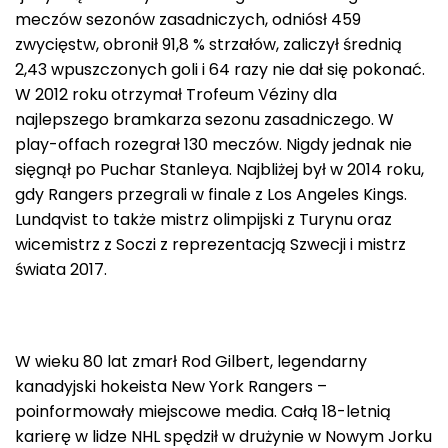
meczów sezonów zasadniczych, odniósł 459
zwycięstw, obronił 91,8 % strzałów, zaliczył średnią
2,43 wpuszczonych goli i 64 razy nie dał się pokonać.
W 2012 roku otrzymał Trofeum Véziny dla
najlepszego bramkarza sezonu zasadniczego. W
play-offach rozegrał 130 meczów. Nigdy jednak nie
sięgnął po Puchar Stanleya. Najbliżej był w 2014 roku,
gdy Rangers przegrali w finale z Los Angeles Kings.
Lundqvist to także mistrz olimpijski z Turynu oraz
wicemistrz z Soczi z reprezentacją Szwecji i mistrz
świata 2017.
W wieku 80 lat zmarł Rod Gilbert, legendarny
kanadyjski hokeista New York Rangers –
poinformowały miejscowe media. Całą 18-letnią
karierę w lidze NHL spędził w drużynie w Nowym Jorku