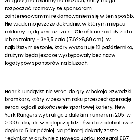
ze zgodą na reklamy na bluzach, kluby mogą
rozpocząć rozmowy ze sponsorami
zainteresowanymi reklamowaniem się w ten sposób.
Nie wiadomo jeszcze dokładnie, w którym miejscu
reklamy będą umieszczone. Określone zostały za to
ich rozmiary – 3×3,5 cala (7,62×8,89 cm). W
najbliższym sezonie, który wystartuje 12 października,
drużyny będą jeszcze występowały bez nazw i
logotypów sponsorów na bluzach.
Henrik Lundqvist nie wróci do gry w hokeja. Szwedzki
bramkarz, który w zeszłym roku przeszedł operację
serca, ogłosił zakończenie sportowej kariery. New
York Rangers wybrali go z dalekim numerem 205 w
2000 roku, ale w najlepszej lidze świata zadebiutował
dopiero 5 lat później. Na półtorej dekady został
“jedynką” w drużynie z Nowego Jorku. Rozegrał 887