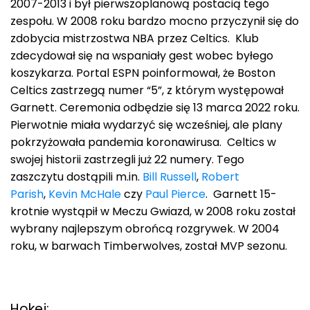
2007-2013 i był pierwszoplanową postacią tego
zespołu. W 2008 roku bardzo mocno przyczynił się do
zdobycia mistrzostwa NBA przez Celtics. Klub
zdecydował się na wspaniały gest wobec byłego
koszykarza. Portal ESPN poinformował, że Boston
Celtics zastrzegą numer “5”, z którym występował
Garnett. Ceremonia odbędzie się 13 marca 2022 roku.
Pierwotnie miała wydarzyć się wcześniej, ale plany
pokrzyżowała pandemia koronawirusa. Celtics w
swojej historii zastrzegli już 22 numery. Tego
zaszczytu dostąpili m.in.
Bill Russell
,
Robert
Parish
,
Kevin McHale
czy
Paul Pierce
. Garnett 15-
krotnie wystąpił w Meczu Gwiazd, w 2008 roku został
wybrany najlepszym obrońcą rozgrywek. W 2004
roku, w barwach Timberwolves, został MVP sezonu.
Hokej: