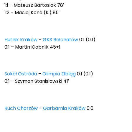
1:1 – Mateusz Bartosiak 78′
1:2 – Maciej Kona (k.) 85′
Hutnik Kraków
–
GKS Bełchatów
0:1 (0:1)
0:1 – Martin Klabník 45+1′
Sokół Ostróda
–
Olimpia Elbląg
0:1 (0:1)
0:1 – Szymon Stanisławski 41′
Ruch Chorzów
–
Garbarnia Kraków
0:0