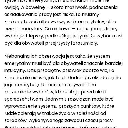
systemów emerytalnych. Blanchard i Tirole nie
owijają w bawełnę — skoro możliwość podnoszenia
oskładkowania pracy jest niska, to musimy
zaakceptować albo wyższy wiek emerytalny, albo
niższe emerytury. Co ciekawe — nie sugerują, który
wybór jest lepszy, podkreślają jedynie, że wybór musi
być dla obywateli przejrzysty i zrozumiały.
Niebanalna ich obserwacja jest taka, że system
emerytalny musi być dla obywateli znacznie bardziej
intuicyjny. Dziś przeciętny człowiek dobrze wie, ile
zarabia, ale nie wie, jak to dokładnie przekłada się na
jego emeryturę. Utrudnia to obywatelom
zrozumienie wyborów, które stoją przed nimi i
społeczeństwem. Jednym z rozwiązań może być
wprowadzenie systemu prostych punktów, które
ludzie zbierają w trakcie życia w zależności od
zarobków, wykonywanego zawodu i czasu pracy.
Punkty przekładałyby się na wysokość emerytury.