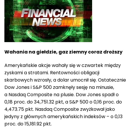
Wahania na giełdzie, gaz ziemny coraz droższy
Amerykańskie akcje wahały się w czwartek między
zyskami a stratami. Rentowności obligacji
skarbowych wzrosły, a dolar umocnił się. Ostatecznie
Dow Jones i S&P 500 zamknęły sesję na minusie,
a Nasdaq Composite na plusie. Dow Jones spadł o
0,18 proc. do 34,751.32 pkt, a S&P 500 o 0,16 proc. do
4,473.75 pkt. Nasdaq Composite zwyżkował jako
jedyny z głównych amerykańskich indeksów – o 0,13
proc. do 15,181.92 pkt.