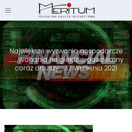
Skip
to
content
Największe wyzwania gospodarcze
……..Wahania na giełdzie, gaz ziemny
coraz droższy……17 Września 2021