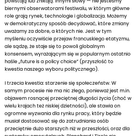
powstają lub znikają. Innymi słowy — nie jesteśmy
biernymi obserwatorami festiwalu, w którym główne
role grają rynek, technologie i globalizacja. Możemy
w demokratyczny sposób decydować, które zmiany
uważamy za dobre, a których nie. Jest w tym
myśleniu oczywiście przejaw francuskiego etatyzmu,
ale sądzę, że staje się to powoli globalnym
konsensem, wyrażającym się w popularnym ostatnio
haśle „future is a policy choice” (przyszłość to
kwestia naszego wyboru politycznego).
I trzecia kwestia: starzenie się społeczeństw. W
samym procesie nie ma nic złego, ponieważ jest m.in.
objawem rosnącej przeciętnej długości życia (choć w
wielu krajach też niskiej dzietności), ale stawia on
ogromne wyzwania dla rynku pracy, który będzie
musiał dostosować się do zatrudniania osób
przeciętnie dużo starszych niż w przeszłości, oraz dla