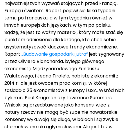
najważniejszych wyzwań stojących przed Francją,
Europą i światem. Raport pojawił się kilka tygodni
temu po francusku, a w tym tygodniu również w
innych europejskich językach, w tym po polsku.
Sądzę, że jest to ważny materiał, który może stać się
punktem odniesienia dla każdego, kto chce sobie
usystematyzować kluczowe trendy ekonomiczne.
Raport
„Budowanie gospodarki jutra”
jest sygnowany
przez Oliviera Blancharda, byłego głównego
ekonomistę Międzynarodowego Funduszu
Walutowego, i Jeana Tirole’a, noblistę z ekonomii z
2014 r., ale jest owocem prac komisji, w której
zasiadało 25 ekonomistów z Europy i USA. Wśród nich
byli m.in. Paul Krugman czy Lawrence Summers.
Wnioski są przedstawione jako konsens, więc z
natury rzeczy nie mogą być zupełnie nowatorskie —
konsensy wykuwają się długo, w bólach i są zwykle
sformułowane okrągłymi słowami. Ale jest też w