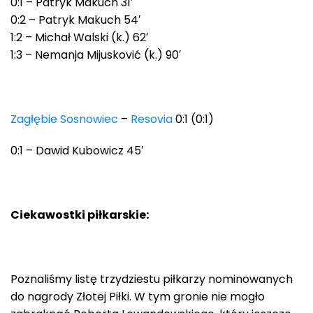
0:1 – Patryk Makuch 31′
0:2 – Patryk Makuch 54′
1:2 – Michał Walski (k.) 62′
1:3 – Nemanja Mijusković (k.) 90′
Zagłębie Sosnowiec
–
Resovia
0:1 (0:1)
0:1 – Dawid Kubowicz 45′
Ciekawostki piłkarskie:
Poznaliśmy listę trzydziestu piłkarzy nominowanych
do nagrody Złotej Piłki. W tym gronie nie mogło