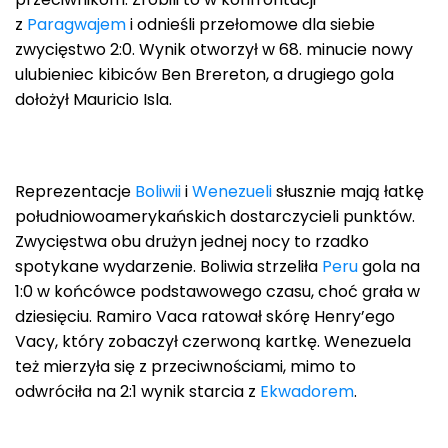
z
Paragwajem
i odnieśli przełomowe dla siebie
zwycięstwo 2:0. Wynik otworzył w 68. minucie nowy
ulubieniec kibiców Ben Brereton, a drugiego gola
dołożył Mauricio Isla.
Reprezentacje
Boliwii
i
Wenezueli
słusznie mają łatkę
południowoamerykańskich dostarczycieli punktów.
Zwycięstwa obu drużyn jednej nocy to rzadko
spotykane wydarzenie. Boliwia strzeliła
Peru
gola na
1:0 w końcówce podstawowego czasu, choć grała w
dziesięciu. Ramiro Vaca ratował skórę Henry’ego
Vacy, który zobaczył czerwoną kartkę. Wenezuela
też mierzyła się z przeciwnościami, mimo to
odwróciła na 2:1 wynik starcia z
Ekwadorem
.