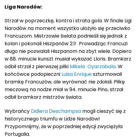
Liga Narodów:
Strzał w poprzeczkę, kontra i strata gola. W finale Ligi
Narodów na moment wszystko ułożyło się przeciwko
Francuzom. Mistrzowie świata podnieśli się jednak z
kolan i pokonali Hiszpanów 2:1! Prowadząc Francuzi
długo nie pozwalali Hiszpanom na zbyt wiele. Dopiero
w 88. minucie kunszt musiał wykazać Lloris. Bramkarz
odbił strzał z pierwszej piłki
Mikela Oyarzabala
. W
końcówce podopieczni
Luisa Enrique
szturmowali
bramkę Francuzów, ale wyrównać nie zdołali. Piłkę
meczową na nodze miał w 94. minucie Pino, strzał
odbił bramkarz mistrzów świata.
Wybrańcy
Didiera Deschampsa
mogli cieszyć się z
historycznego triumfu w Lidze Narodów!
Przypomnijmy, że w poprzedniej edycji zwyciężyła
Portugalia.