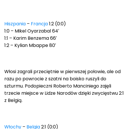
Hiszpania
–
Francja
1:2 (0:0)
1:0 – Mikel Oyarzabal 64′
1:1 – Karim Benzema 66′
1:2 – Kylian Mbappe 80′
Włosi zagrali przeciętnie w pierwszej połowie, ale od
razu po powrocie z szatni na boisko ruszyli do
szturmu. Podopieczni Roberto Manciniego zajęli
trzecie miejsce w Lidze Narodów dzięki zwycięstwu 2:1
z Belgią.
Włochy
–
Belgia
2:1 (0:0)