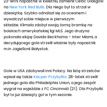
23-letni napastnik w kwietniu zamienił Celtic Glasgow
na
New York Red Bulls
. Dla niego był to strzał w
dziesiątkę. Szybko odnalazł się za oceanem i
wywalczył sobie miejsce w pierwszym
składzie. Klimala zdobył swoją ósmą bramkę na
boiskach amerykańskiej ligi MLS. Jego drużyna
pokonała ekipę Davida Beckhama – Inter Miami, a
decydującego gola strzelił właśnie były napastnik
m.in Jagiellonii Białystok.
Gole w USA zdobywali inni Polacy. Na listę strzelców
wpisał się także
Kacper Przybyłko
. 28-latek strzelił
jednego gola dla Philadelphia Union, a jego zespół
wygrał na wyjeździe z FC Cincinnati (2:1). Dla Przybyłki
był to już dziesiąty gol w tym sezonie.