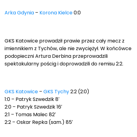
Arka Gdynia
–
Korona Kielce
0:0
GKS Katowice prowadził prawie przez cały mecz z
imiennikiem z Tychów, ale nie zwyciężył. W końcówce
podopieczni Artura Derbina przeprowadzili
spektakularny pościg i doprowadzili do remisu 2:2.
GKS Katowice
–
GKS Tychy
2:2 (2:0)
1:0 – Patryk Szwedzik 8′
2:0 – Patryk Szwedzik 16′
2:1 – Tomas Malec 82′
2:2 – Oskar Repka (sam.) 85′