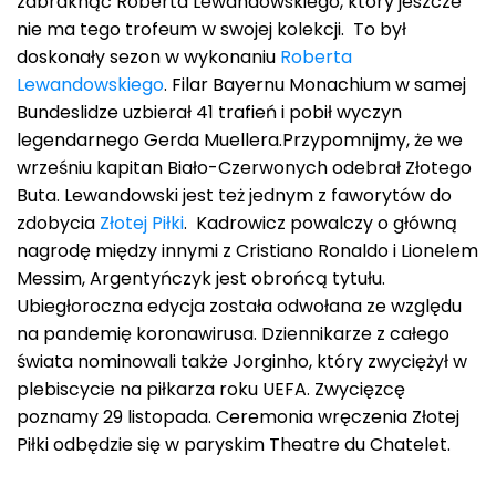
zabraknąć Roberta Lewandowskiego, który jeszcze
nie ma tego trofeum w swojej kolekcji. To był
doskonały sezon w wykonaniu
Roberta
Lewandowskiego
. Filar Bayernu Monachium w samej
Bundeslidze uzbierał 41 trafień i pobił wyczyn
legendarnego Gerda Muellera.Przypomnijmy, że we
wrześniu kapitan Biało-Czerwonych odebrał Złotego
Buta. Lewandowski jest też jednym z faworytów do
zdobycia
Złotej Piłki
. Kadrowicz powalczy o główną
nagrodę między innymi z Cristiano Ronaldo i Lionelem
Messim, Argentyńczyk jest obrońcą tytułu.
Ubiegłoroczna edycja została odwołana ze względu
na pandemię koronawirusa. Dziennikarze z całego
świata nominowali także Jorginho, który zwyciężył w
plebiscycie na piłkarza roku UEFA. Zwycięzcę
poznamy 29 listopada. Ceremonia wręczenia Złotej
Piłki odbędzie się w paryskim Theatre du Chatelet.