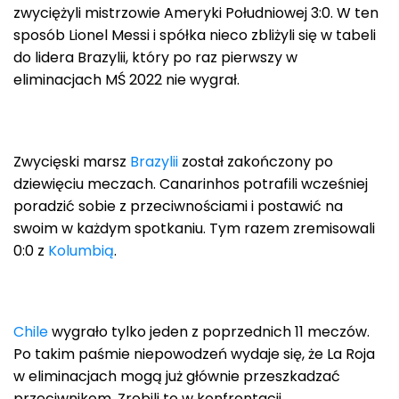
zwyciężyli mistrzowie Ameryki Południowej 3:0. W ten
sposób Lionel Messi i spółka nieco zbliżyli się w tabeli
do lidera Brazylii, który po raz pierwszy w
eliminacjach MŚ 2022 nie wygrał.
Zwycięski marsz
Brazylii
został zakończony po
dziewięciu meczach. Canarinhos potrafili wcześniej
poradzić sobie z przeciwnościami i postawić na
swoim w każdym spotkaniu. Tym razem zremisowali
0:0 z
Kolumbią
.
Chile
wygrało tylko jeden z poprzednich 11 meczów.
Po takim paśmie niepowodzeń wydaje się, że La Roja
w eliminacjach mogą już głównie przeszkadzać
przeciwnikom. Zrobili to w konfrontacji