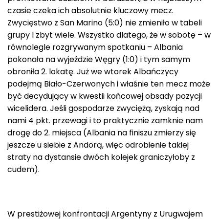
czasie czeka ich absolutnie kluczowy mecz.
Zwycięstwo z San Marino (5:0) nie zmieniło w tabeli
grupy I zbyt wiele. Wszystko dlatego, że w sobotę – w
równolegle rozgrywanym spotkaniu – Albania
pokonała na wyjeździe Węgry (1:0) i tym samym
obroniła 2. lokatę. Już we wtorek Albańczycy
podejmą Biało-Czerwonych i właśnie ten mecz może
być decydujący w kwestii końcowej obsady pozycji
wicelidera. Jeśli gospodarze zwyciężą, zyskają nad
nami 4 pkt. przewagi i to praktycznie zamknie nam
drogę do 2. miejsca (Albania na finiszu zmierzy się
jeszcze u siebie z Andorą, więc odrobienie takiej
straty na dystansie dwóch kolejek graniczyłoby z
cudem).
W prestiżowej konfrontacji Argentyny z Urugwajem