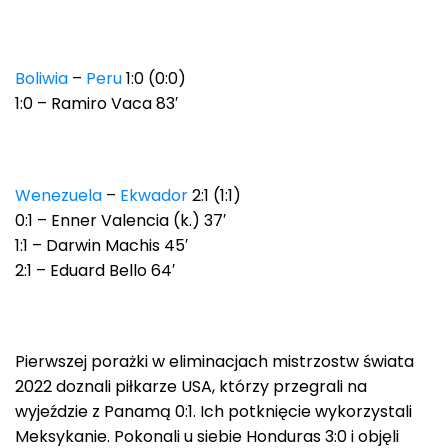
Boliwia
–
Peru
1:0 (0:0)
1:0 – Ramiro Vaca 83′
Wenezuela
–
Ekwador
2:1 (1:1)
0:1 – Enner Valencia (k.) 37′
1:1 – Darwin Machis 45′
2:1 – Eduard Bello 64′
Pierwszej porażki w eliminacjach mistrzostw świata
2022 doznali piłkarze USA, którzy przegrali na
wyjeździe z Panamą 0:1. Ich potknięcie wykorzystali
Meksykanie. Pokonali u siebie Honduras 3:0 i objęli