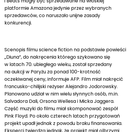
i Beats mogły być sprzedawane na włoskiej
platformie Amazona jedynie przez wybranych
sprzedawców, co naruszało unijne zasady
konkurencji.
Scenopis filmu science fiction na podstawie powieści
„Diuna”, do nakręcenia którego szykowano się
w latach 70. ubiegłego wieku, został sprzedany
na aukcji w Paryżu za ponad 100-krotność
oczekiwanej ceny, informuje AFP. Film miał nakręcić
francusko-chilijski reżyser Alejandro Jodorowsky.
Planowano udział w nim wielu słynnych osób, m.in.
Salvadora Dali, Orsona Wellesa i Micka Jaggera.
Część muzyki do filmu miał skomponować zespół
Pink Floyd. Po około czterech latach przygotowań
projekt upadł jednak z powodu braku finansowania.
Eksperci twierdzą jednak, że projekt miał olbrzymi