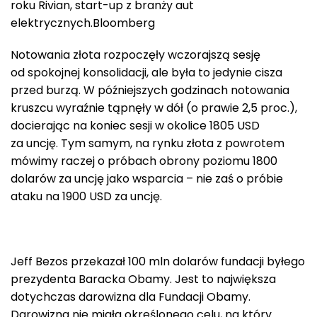
roku Rivian, start-up z branży aut
elektrycznych.Bloomberg
Notowania złota rozpoczęły wczorajszą sesję
od spokojnej konsolidacji, ale była to jedynie cisza
przed burzą. W późniejszych godzinach notowania
kruszcu wyraźnie tąpnęły w dół (o prawie 2,5 proc.),
docierając na koniec sesji w okolice 1805 USD
za uncję. Tym samym, na rynku złota z powrotem
mówimy raczej o próbach obrony poziomu 1800
dolarów za uncję jako wsparcia – nie zaś o próbie
ataku na 1900 USD za uncję.
Jeff Bezos przekazał 100 mln dolarów fundacji byłego
prezydenta Baracka Obamy. Jest to największa
dotychczas darowizna dla Fundacji Obamy.
Darowizna nie miała określonego celu, na który