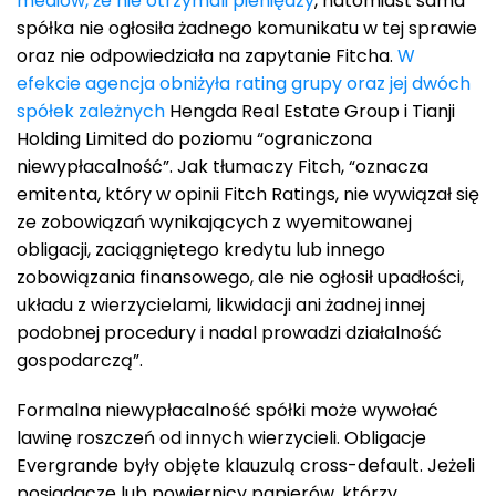
mediów, że nie otrzymali pieniędzy
, natomiast sama
spółka nie ogłosiła żadnego komunikatu w tej sprawie
oraz nie odpowiedziała na zapytanie Fitcha.
W
efekcie agencja obniżyła rating grupy oraz jej dwóch
spółek zależnych
Hengda Real Estate Group i Tianji
Holding Limited do poziomu “ograniczona
niewypłacalność”. Jak tłumaczy Fitch, “oznacza
emitenta, który w opinii Fitch Ratings, nie wywiązał się
ze zobowiązań wynikających z wyemitowanej
obligacji, zaciągniętego kredytu lub innego
zobowiązania finansowego, ale nie ogłosił upadłości,
układu z wierzycielami, likwidacji ani żadnej innej
podobnej procedury i nadal prowadzi działalność
gospodarczą”.
Formalna niewypłacalność spółki może wywołać
lawinę roszczeń od innych wierzycieli. Obligacje
Evergrande były objęte klauzulą cross-default. Jeżeli
posiadacze lub powiernicy papierów, którzy