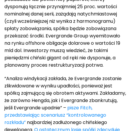
dysponują łącznie przynajmniej 25 proc. wartości
nominalnej danej serii, zażądają natychmiastowej
(czyli wcześniejszej niż wynika z harmonogramu)
spłaty zobowiązania, spółka będzie zobowiązana
przekazać środki. Evergrande Group wyemitowało
na rynku offshore obligacje dolarowe o wartości 19
mld dol. Inwestorzy muszą wiedzieć, że takimi
pieniędzmi chiński gigant od ręki nie dysponuje, a
planowany proces restrukturyzacji potrwa.
“Analiza windykacji zakłada, że Evergrande zostanie
zlikwidowane w wyniku upadłości, ponieważ jest
spółką zajmującą się obrotem aktywami. Zakładamy,
że zarówno Hengda, jak i Evergrande zbankrutują,
jeśli Evergrande upadnie” –
pisze Fitch,
przedstawiając scenariusz “kontrolowanego
rozkładu”
najbardziej zadłużonego chińskiego
dewelopera.
O ostatecznym losie spółki zdecyduje