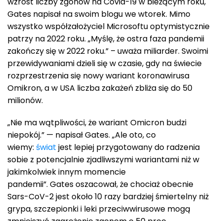
wzrost liczby zgonów na Covid-19 w bieżącym roku,
Gates napisał na swoim blogu we wtorek. Mimo
wszystko współzałożyciel Microsoftu optymistycznie
patrzy na 2022 roku. „Myślę, że ostra faza pandemii
zakończy się w 2022 roku.” – uważa miliarder. Swoimi
przewidywaniami dzieli się w czasie, gdy na świecie
rozprzestrzenia się nowy wariant koronawirusa
Omikron, a w USA liczba zakażeń zbliża się do 50
milionów.
„Nie ma wątpliwości, że wariant Omicron budzi
niepokój.” — napisał Gates. „Ale oto, co
wiemy:
świat
jest lepiej przygotowany do radzenia
sobie z potencjalnie zjadliwszymi wariantami niż w
jakimkolwiek innym momencie
pandemii”. Gates oszacował, że chociaż obecnie
Sars-CoV-2 jest około 10 razy bardziej śmiertelny niż
grypa, szczepionki i leki przeciwwirusowe mogą