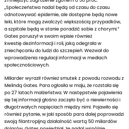
zmniejszyć zagrożenie zgonem o 50 proc.
„Społeczeństwa nadal będą od czasu do czasu
odnotowywać epidemie, ale dostępne będą nowe
leki, które mogą zwalczyć większością przypadków,
a szpitale będą w stanie poradzić sobie z chorymi.”
Gates poruszył w swoim wpisie również
kwestię dezinformacji i roli, jaką odegrała w
zniechęcaniu do ludzi do szczepień. Wezwał do
wprowadzenia regulacji informacji w mediach
społecznościowych.
Miliarder wyraził również smutek z powodu rozwodu z
Melindą Gates. Para ogłosiła w maju, że rozstała się
po 27 latach małżeństwa. W następstwie pojawienia
się tej informacji głośno zaczęło być o niewierności i
długotrwałych napięciach między nimi. Pojawiło się
również pytanie, w jaki sposób para dalej poprowadzi
swoją filantropijną działalność wartą 50 miliardów
dolarów. Gates powiedział, że nadal wspólnie