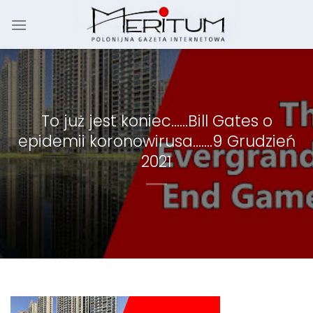
Skip
to
content
To już jest koniec……Bill Gates o
epidemii koronowirusa…….9 Grudzień
2021