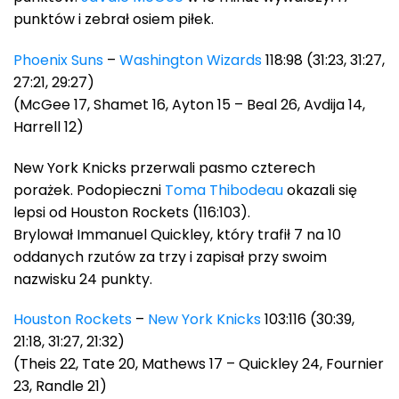
punktów i zebrał osiem piłek.
Phoenix Suns
–
Washington Wizards
118:98 (31:23, 31:27,
27:21, 29:27)
(McGee 17, Shamet 16, Ayton 15 – Beal 26, Avdija 14,
Harrell 12)
New York Knicks przerwali pasmo czterech
porażek. Podopieczni
Toma Thibodeau
okazali się
lepsi od Houston Rockets (116:103).
Brylował Immanuel Quickley, który trafił 7 na 10
oddanych rzutów za trzy i zapisał przy swoim
nazwisku 24 punkty.
Houston Rockets
–
New York Knicks
103:116 (30:39,
21:18, 31:27, 21:32)
(Theis 22, Tate 20, Mathews 17 – Quickley 24, Fournier
23, Randle 21)