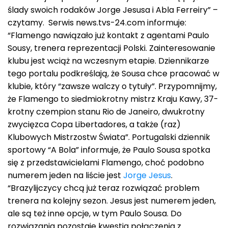
ślady swoich rodaków Jorge Jesusa i Abla Ferreiry” –
czytamy. Serwis news.tvs-24.com informuje:
“Flamengo nawiązało już kontakt z agentami Paulo
Sousy, trenera reprezentacji Polski. Zainteresowanie
klubu jest wciąż na wczesnym etapie. Dziennikarze
tego portalu podkreślają, że Sousa chce pracować w
klubie, który “zawsze walczy o tytuły”. Przypomnijmy,
że Flamengo to siedmiokrotny mistrz Kraju Kawy, 37-
krotny czempion stanu Rio de Janeiro, dwukrotny
zwycięzca Copa Libertadores, a także (raz)
Klubowych Mistrzostw Świata”. Portugalski dziennik
sportowy “A Bola” informuje, że Paulo Sousa spotka
się z przedstawicielami Flamengo, choć podobno
numerem jeden na liście jest
Jorge Jesus
.
“Brazylijczycy chcą już teraz rozwiązać problem
trenera na kolejny sezon. Jesus jest numerem jeden,
ale są też inne opcje, w tym Paulo Sousa. Do
rozwiązania pozostaje kwestia połączenia z