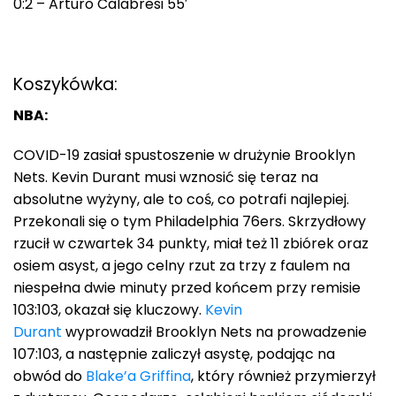
0:2 – Arturo Calabresi 55′
Koszykówka:
NBA:
COVID-19 zasiał spustoszenie w drużynie Brooklyn
Nets. Kevin Durant musi wznosić się teraz na
absolutne wyżyny, ale to coś, co potrafi najlepiej.
Przekonali się o tym Philadelphia 76ers. Skrzydłowy
rzucił w czwartek 34 punkty, miał też 11 zbiórek oraz
osiem asyst, a jego celny rzut za trzy z faulem na
niespełna dwie minuty przed końcem przy remisie
103:103, okazał się kluczowy.
Kevin
Durant
wyprowadził Brooklyn Nets na prowadzenie
107:103, a następnie zaliczył asystę, podając na
obwód do
Blake’a Griffina
, który również przymierzył