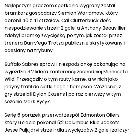
Najlepszym graczem spotkania wygrany został
bramkarz gospodarzy Siemion Warłamow, który
obronił 40 z 41 strzałów. Cal Clutterbuck dość
niespodziewanie strzelił 2 gole, a Anthony Beauvillier
zdobył bramkę zwycięską po tym, jak został przez
trenera Barry’ego Trotza publicznie skrytykowany i
odesłany na trybuny.
Buffalo Sabres sprawili niespodziankę pokonując na
wyjeździe 3:2 lidera konferencji zachodniej Minnesota
Wild. Przesądziły o tym rzuty karne, a w nich jako
jedyny trafił do siatki Tage Thompson. Wcześniej z
gry strzelali Dylan Cozens i po raz pierwszy w tym
sezonie Mark Pysyk.
Serię 6 porażek przerwał zespół Edmonton Oilers,
który u siebie pokonał 5:2 Columbus Blue Jackets.
Jesse Puljujärvi strzelił dla zwycięzców 2 gole i zaliczył