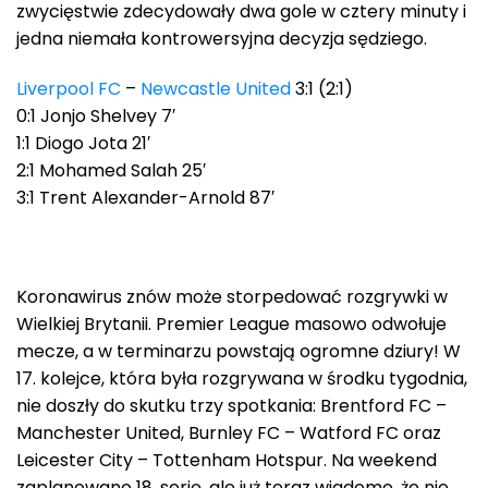
zwycięstwie zdecydowały dwa gole w cztery minuty i
jedna niemała kontrowersyjna decyzja sędziego.
Liverpool FC
–
Newcastle United
3:1 (2:1)
0:1 Jonjo Shelvey 7′
1:1 Diogo Jota 21′
2:1 Mohamed Salah 25′
3:1 Trent Alexander-Arnold 87′
Koronawirus znów może storpedować rozgrywki w
Wielkiej Brytanii. Premier League masowo odwołuje
mecze, a w terminarzu powstają ogromne dziury! W
17. kolejce, która była rozgrywana w środku tygodnia,
nie doszły do skutku trzy spotkania: Brentford FC –
Manchester United, Burnley FC – Watford FC oraz
Leicester City – Tottenham Hotspur. Na weekend
zaplanowano 18. serię, ale już teraz wiadomo, że nie