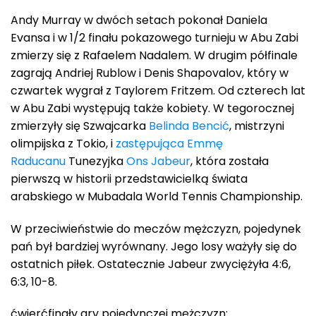
Andy Murray w dwóch setach pokonał Daniela
Evansa i w 1/2 finału pokazowego turnieju w Abu Zabi
zmierzy się z Rafaelem Nadalem. W drugim półfinale
zagrają Andriej Rublow i Denis Shapovalov, który w
czwartek wygrał z Taylorem Fritzem. Od czterech lat
w Abu Zabi występują także kobiety. W tegorocznej
zmierzyły się Szwajcarka
Belinda Bencić
, mistrzyni
olimpijska z Tokio, i
zastępująca
Emmę
Raducanu
Tunezyjka
Ons Jabeur
, która została
pierwszą w historii przedstawicielką świata
arabskiego w Mubadala World Tennis Championship.
W przeciwieństwie do meczów mężczyzn, pojedynek
pań był bardziej wyrównany. Jego losy ważyły się do
ostatnich piłek. Ostatecznie Jabeur zwyciężyła 4:6,
6:3, 10-8.
ćwierćfinały gry pojedynczej mężczyzn: