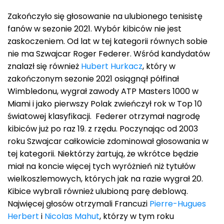
Zakończyło się głosowanie na ulubionego tenisistę
fanów w sezonie 2021. Wybór kibiców nie jest
zaskoczeniem. Od lat w tej kategorii równych sobie
nie ma Szwajcar Roger Federer. Wśród kandydatów
znalazł się również
Hubert Hurkacz
, który w
zakończonym sezonie 2021 osiągnął półfinał
Wimbledonu, wygrał zawody ATP Masters 1000 w
Miami i jako pierwszy Polak zwieńczył rok w Top 10
światowej klasyfikacji. Federer otrzymał nagrodę
kibiców już po raz 19. z rzędu. Poczynając od 2003
roku Szwajcar całkowicie zdominował głosowania w
tej kategorii. Niektórzy żartują, że wkrótce będzie
miał na koncie więcej tych wyróżnień niż tytułów
wielkoszlemowych, których jak na razie wygrał 20.
Kibice wybrali również ulubioną parę deblową.
Najwięcej głosów otrzymali Francuzi
Pierre-Hugues
Herbert
i
Nicolas Mahut
, którzy w tym roku