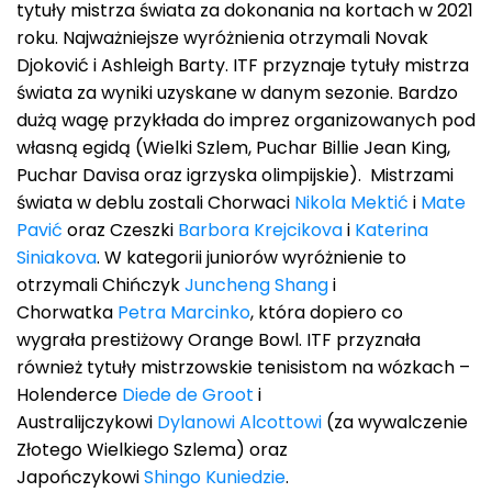
tytuły mistrza świata za dokonania na kortach w 2021
roku. Najważniejsze wyróżnienia otrzymali Novak
Djoković i Ashleigh Barty. ITF przyznaje tytuły mistrza
świata za wyniki uzyskane w danym sezonie. Bardzo
dużą wagę przykłada do imprez organizowanych pod
własną egidą (Wielki Szlem, Puchar Billie Jean King,
Puchar Davisa oraz igrzyska olimpijskie). Mistrzami
świata w deblu zostali Chorwaci
Nikola Mektić
i
Mate
Pavić
oraz Czeszki
Barbora Krejcikova
i
Katerina
Siniakova
. W kategorii juniorów wyróżnienie to
otrzymali Chińczyk
Juncheng Shang
i
Chorwatka
Petra Marcinko
, która dopiero co
wygrała prestiżowy Orange Bowl. ITF przyznała
również tytuły mistrzowskie tenisistom na wózkach –
Holenderce
Diede de Groot
i
Australijczykowi
Dylanowi Alcottowi
(za wywalczenie
Złotego Wielkiego Szlema) oraz
Japończykowi
Shingo Kuniedzie
.