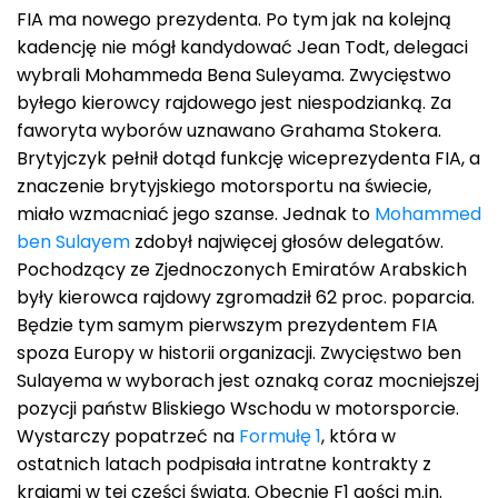
FIA ma nowego prezydenta. Po tym jak na kolejną
kadencję nie mógł kandydować Jean Todt, delegaci
wybrali Mohammeda Bena Suleyama. Zwycięstwo
byłego kierowcy rajdowego jest niespodzianką. Za
faworyta wyborów uznawano Grahama Stokera.
Brytyjczyk pełnił dotąd funkcję wiceprezydenta FIA, a
znaczenie brytyjskiego motorsportu na świecie,
miało wzmacniać jego szanse. Jednak to
Mohammed
ben Sulayem
zdobył najwięcej głosów delegatów.
Pochodzący ze Zjednoczonych Emiratów Arabskich
były kierowca rajdowy zgromadził 62 proc. poparcia.
Będzie tym samym pierwszym prezydentem FIA
spoza Europy w historii organizacji. Zwycięstwo ben
Sulayema w wyborach jest oznaką coraz mocniejszej
pozycji państw Bliskiego Wschodu w motorsporcie.
Wystarczy popatrzeć na
Formułę 1
, która w
ostatnich latach podpisała intratne kontrakty z
krajami w tej części świata. Obecnie F1 gości m.in.