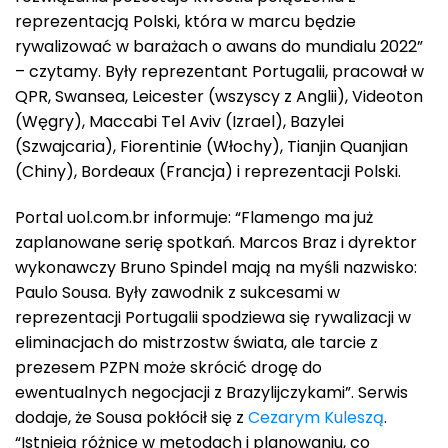
reprezentacją Polski, która w marcu będzie
rywalizować w barażach o awans do mundialu 2022”
– czytamy. Były reprezentant Portugalii, pracował w
QPR, Swansea, Leicester (wszyscy z Anglii), Videoton
(Węgry), Maccabi Tel Aviv (Izrael), Bazylei
(Szwajcaria), Fiorentinie (Włochy), Tianjin Quanjian
(Chiny), Bordeaux (Francja) i reprezentacji Polski.
Portal uol.com.br informuje: “Flamengo ma już
zaplanowane serię spotkań. Marcos Braz i dyrektor
wykonawczy Bruno Spindel mają na myśli nazwisko:
Paulo Sousa. Były zawodnik z sukcesami w
reprezentacji Portugalii spodziewa się rywalizacji w
eliminacjach do mistrzostw świata, ale tarcie z
prezesem PZPN może skrócić drogę do
ewentualnych negocjacji z Brazylijczykami”. Serwis
dodaje, że Sousa pokłócił się z
Cezarym Kuleszą
.
“Istnieją różnice w metodach i planowaniu, co