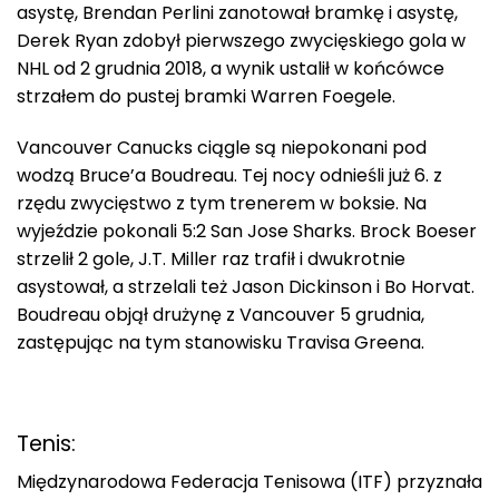
asystę, Brendan Perlini zanotował bramkę i asystę,
Derek Ryan zdobył pierwszego zwycięskiego gola w
NHL od 2 grudnia 2018, a wynik ustalił w końcówce
strzałem do pustej bramki Warren Foegele.
Vancouver Canucks ciągle są niepokonani pod
wodzą Bruce’a Boudreau. Tej nocy odnieśli już 6. z
rzędu zwycięstwo z tym trenerem w boksie. Na
wyjeździe pokonali 5:2 San Jose Sharks. Brock Boeser
strzelił 2 gole, J.T. Miller raz trafił i dwukrotnie
asystował, a strzelali też Jason Dickinson i Bo Horvat.
Boudreau objął drużynę z Vancouver 5 grudnia,
zastępując na tym stanowisku Travisa Greena.
Tenis:
Międzynarodowa Federacja Tenisowa (ITF) przyznała