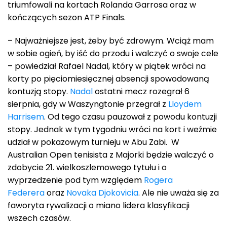
triumfowali na kortach Rolanda Garrosa oraz w
kończących sezon ATP Finals.
– Najważniejsze jest, żeby być zdrowym. Wciąż mam
w sobie ogień, by iść do przodu i walczyć o swoje cele
– powiedział Rafael Nadal, który w piątek wróci na
korty po pięciomiesięcznej absencji spowodowaną
kontuzją stopy.
Nadal
ostatni mecz rozegrał 6
sierpnia, gdy w Waszyngtonie przegrał z
Lloydem
Harrisem
. Od tego czasu pauzował z powodu kontuzji
stopy. Jednak w tym tygodniu wróci na kort i weźmie
udział w pokazowym turnieju w Abu Zabi. W
Australian Open tenisista z Majorki będzie walczyć o
zdobycie 21. wielkoszlemowego tytułu i o
wyprzedzenie pod tym względem
Rogera
Federera
oraz
Novaka Djokovicia
. Ale nie uważa się za
faworyta rywalizacji o miano lidera klasyfikacji
wszech czasów.