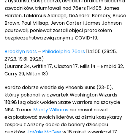
z dystansu. Gospodarze, osłabieni brakiem siódemki
zawodników, triumfowali nad 76ers 114:105. James
Harden, LaMarcus Aldridge, DeAndre’ Bembry, Bruce
Brown, Paul Millsap, Jevon Carter i James Johnson
pauzowali, ponieważ zostali objęci protokołem
bezpieczeństwa związanym z COVID-19.
Brooklyn Nets
–
Philadelphia 76ers
114:105 (39:25,
27:23, 19:31, 29:26)
(Durant 34, Griffin 17, Claxton 17, Mills 14 – Embiid 32,
Curry 29, Milton 13)
Bardzo dobrze wiedzie się Phoenix Suns (23-5),
którzy pokonali w czwartek Washington Wizards
118:98 i są obok Golden State Warriors na szczycie
NBA. Trener
Monty Williams
nie musiał nawet
eksploatować swoich liderów, aż ośmiu koszykarzy
zespołu z Arizony dobiło do bariery dziesięciu
punktów.
JaVale McGee
w 16 minut wywalczył 17