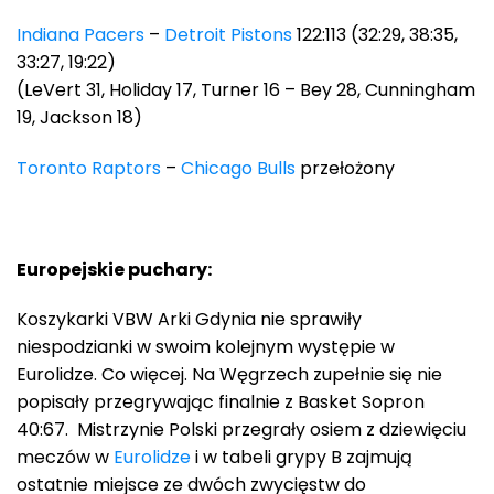
Indiana Pacers
–
Detroit Pistons
122:113 (32:29, 38:35,
33:27, 19:22)
(LeVert 31, Holiday 17, Turner 16 – Bey 28, Cunningham
19, Jackson 18)
Toronto Raptors
–
Chicago Bulls
przełożony
Europejskie puchary:
Koszykarki VBW Arki Gdynia nie sprawiły
niespodzianki w swoim kolejnym występie w
Eurolidze. Co więcej. Na Węgrzech zupełnie się nie
popisały przegrywając finalnie z Basket Sopron
40:67. Mistrzynie Polski przegrały osiem z dziewięciu
meczów w
Eurolidze
i w tabeli grypy B zajmują
ostatnie miejsce ze dwóch zwycięstw do