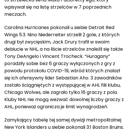
wpisywał się na listę strzelców w 7 poprzednich
meczach.
Carolina Hurricanes pokonali u siebie Detroit Red
Wings 5:3. Nino Niederreiter strzelił 2 gole, z których
drugi był zwycięskim, Jack Drury trafił w swoim
debiucie w NHL, a na liście strzelców znaleźli się także
Tony DeAngelo i Vincent Trocheck. “Huragany”
poradziły sobie bez 6 graczy wyłączonych z gry z
powodu protokołu COVID-19, wśród których znalazł
się ich ofensywny lider Sebastian Aho. 3 zawodników
zostało ściągniętych z występującej w AHL filii klubu,
Chicago Wolves, ale zagrało tylko 16 graczy z pola.
Kluby NHL nie mogą wezwać dowolnej liczby graczy z
AHL, ponieważ ogranicza je limit wynagrodzeń.
Zamykający tabelę tej samej dywizji metropolitalnej
New York Islanders u siebie pokonali 3:1 Boston Bruins.