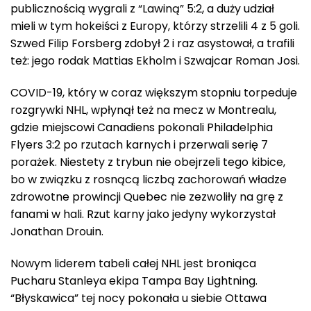
publicznością wygrali z “Lawiną” 5:2, a duży udział
mieli w tym hokeiści z Europy, którzy strzelili 4 z 5 goli.
Szwed Filip Forsberg zdobył 2 i raz asystował, a trafili
też: jego rodak Mattias Ekholm i Szwajcar Roman Josi.
COVID-19, który w coraz większym stopniu torpeduje
rozgrywki NHL, wpłynął też na mecz w Montrealu,
gdzie miejscowi Canadiens pokonali Philadelphia
Flyers 3:2 po rzutach karnych i przerwali serię 7
porażek. Niestety z trybun nie obejrzeli tego kibice,
bo w związku z rosnącą liczbą zachorowań władze
zdrowotne prowincji Quebec nie zezwoliły na grę z
fanami w hali. Rzut karny jako jedyny wykorzystał
Jonathan Drouin.
Nowym liderem tabeli całej NHL jest broniąca
Pucharu Stanleya ekipa Tampa Bay Lightning.
“Błyskawica” tej nocy pokonała u siebie Ottawa