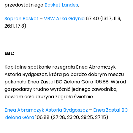
przedostatniego
Basket Landes
.
Sopron Basket
–
VBW Arka Gdynia
67:40 (13:17, 11:9,
26:11, 17:3)
EBL:
Kapitalne spotkanie rozegrała Enea Abramczyk
Astoria Bydgoszcz, która po bardzo dobrym meczu
pokonała Enea Zastal BC Zielona Góra 106:88. Wśród
gospodarzy trudno wyróżnić jednego zawodnika,
bowiem cała drużyna zagrała świetnie.
Enea Abramczyk Astoria Bydgoszcz
–
Enea Zastal BC
Zielona Góra
106:88 (27:28, 23:20, 29:25, 27:15)