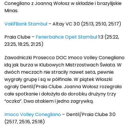
Conegliano z Joanną Wołosz w składzie i brazylijskie
Minas.
VakifBank Stambuł
– Altay VC 3:0 (25:13, 25:10, 25:17)
Praia Clube –
Fenerbahce Opet Stambuł
1:3 (25:22,
23:25, 18:25, 21:25)
Zawodniczki Prosecco DOC Imoco Volley Conegliano
idą jak burza w Klubowych Mistrzostwach Świata. W
dwóch meczach nie straciły nawet seta, pewnie
wygrały grupę i są w półfinale. W piątek Włoszki
ograły Dentil/Praia Clube. Joanna Wołosz rozegrała
całe spotkanie i dołożyła do dorobku drużyny trzy
“oczka”. Dwa atakiem i jedno zagrywką.
Imoco Volley Conegliano
– Dentil/Praia Clube 3:0
(25:17, 25:16, 25:18)