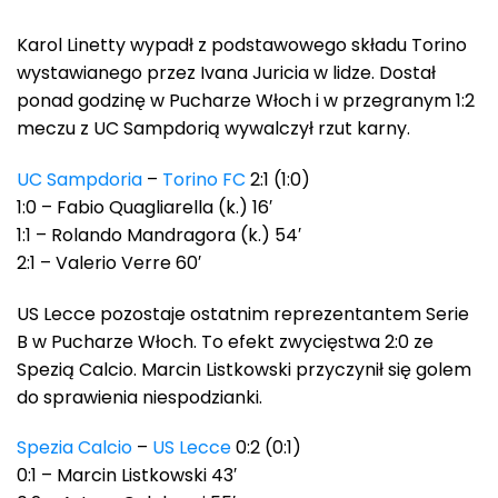
Karol Linetty wypadł z podstawowego składu Torino
wystawianego przez Ivana Juricia w lidze. Dostał
ponad godzinę w Pucharze Włoch i w przegranym 1:2
meczu z UC Sampdorią wywalczył rzut karny.
UC Sampdoria
–
Torino FC
2:1 (1:0)
1:0 – Fabio Quagliarella (k.) 16′
1:1 – Rolando Mandragora (k.) 54′
2:1 – Valerio Verre 60′
US Lecce pozostaje ostatnim reprezentantem Serie
B w Pucharze Włoch. To efekt zwycięstwa 2:0 ze
Spezią Calcio. Marcin Listkowski przyczynił się golem
do sprawienia niespodzianki.
Spezia Calcio
–
US Lecce
0:2 (0:1)
0:1 – Marcin Listkowski 43′