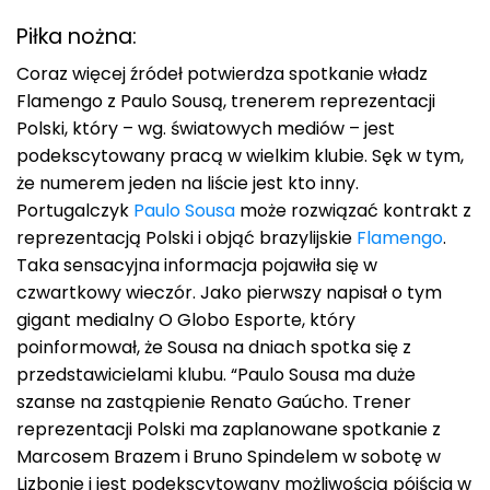
Piłka nożna:
Coraz więcej źródeł potwierdza spotkanie władz
Flamengo z Paulo Sousą, trenerem reprezentacji
Polski, który – wg. światowych mediów – jest
podekscytowany pracą w wielkim klubie. Sęk w tym,
że numerem jeden na liście jest kto inny.
Portugalczyk
Paulo Sousa
może rozwiązać kontrakt z
reprezentacją Polski i objąć brazylijskie
Flamengo
.
Taka sensacyjna informacja pojawiła się w
czwartkowy wieczór. Jako pierwszy napisał o tym
gigant medialny O Globo Esporte, który
poinformował, że Sousa na dniach spotka się z
przedstawicielami klubu. “Paulo Sousa ma duże
szanse na zastąpienie Renato Gaúcho. Trener
reprezentacji Polski ma zaplanowane spotkanie z
Marcosem Brazem i Bruno Spindelem w sobotę w
Lizbonie i jest podekscytowany możliwością pójścia w