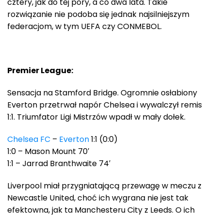
cztery, jak do tej pory, a co dwa lata. Takie
rozwiązanie nie podoba się jednak najsilniejszym
federacjom, w tym UEFA czy CONMEBOL.
Premier League:
Sensacja na Stamford Bridge. Ogromnie osłabiony
Everton przetrwał napór Chelsea i wywalczył remis
1:1. Triumfator Ligi Mistrzów wpadł w mały dołek.
Chelsea FC
–
Everton
1:1 (0:0)
1:0 – Mason Mount 70′
1:1 – Jarrad Branthwaite 74′
Liverpool miał przygniatającą przewagę w meczu z
Newcastle United, choć ich wygrana nie jest tak
efektowna, jak ta Manchesteru City z Leeds. O ich