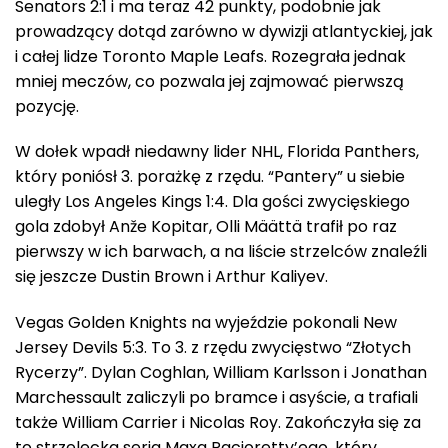
Senators 2:1 i ma teraz 42 punkty, podobnie jak
prowadzący dotąd zarówno w dywizji atlantyckiej, jak
i całej lidze Toronto Maple Leafs. Rozegrała jednak
mniej meczów, co pozwala jej zajmować pierwszą
pozycję.
W dołek wpadł niedawny lider NHL, Florida Panthers,
który poniósł 3. porażkę z rzędu. “Pantery” u siebie
uległy Los Angeles Kings 1:4. Dla gości zwycięskiego
gola zdobył Anže Kopitar, Olli Määttä trafił po raz
pierwszy w ich barwach, a na liście strzelców znaleźli
się jeszcze Dustin Brown i Arthur Kaliyev.
Vegas Golden Knights na wyjeździe pokonali New
Jersey Devils 5:3. To 3. z rzędu zwycięstwo “Złotych
Rycerzy”. Dylan Coghlan, William Karlsson i Jonathan
Marchessault zaliczyli po bramce i asyście, a trafiali
także William Carrier i Nicolas Roy. Zakończyła się za
to strzelecka seria Maxa Pacioretty’ego, który