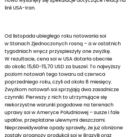
nowo wysunęły się spekulacje dotyczące relacji na
linii USA-Iran.
Od listopada ubiegłego roku notowania soi
w Stanach Zjednoczonych rosną – a w ostatnich
tygodniach wręcz przyspieszyły one zwyżkę.
W rezultacie, cena soi w USA dotarła obecnie
do okolic 15,60-15,70 USD za buszel. To najwyższy
poziom notowań tego towaru od czerwca
poprzedniego roku, czyli od około 8 miesięcy.
Zwyżkom notowań soi sprzyjają dwa zasadnicze
czynniki. Pierwszy z nich to utrzymujące się
niekorzystne warunki pogodowe na terenach
uprawy soi w Ameryce Południowej – susze i fale
upałów, przeplatane ulewnymi deszczami.
Nieprzewidywalne opady sprawiły, że już obniżone
zostały prognozy produkcji soi w Brazylii oraz