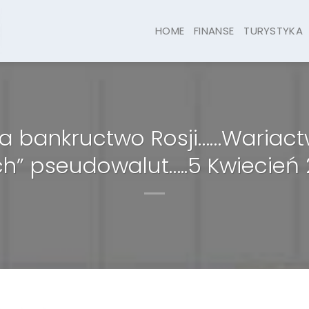
HOME
FINANSE
TURYSTYKA
na bankructwo Rosji……Wariac
ch” pseudowalut…..5 Kwiecień