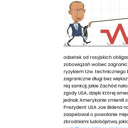
odsetek od rosyjskich obligac
zobowiązań wobec zagranicz
ryzykiem tzw. technicznego 
zagraniczne długi bez więks
nią sankcji, jakie Zachód nał
zgody USA, dzięki której am
jednak Amerykanie zmienili 
Prezydent USA Joe Bidena na
zaapelował o powołanie międ
zbrodniami ludobójstwa, jakic