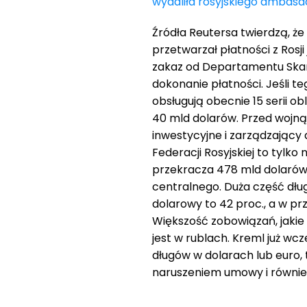
wydaliła rosyjskiego ambasad
Źródła Reutersa twierdzą, ż
przetwarzał płatności z Rosj
zakaz od Departamentu Skarbu
dokonanie płatności. Jeśli te
obsługują obecnie 15 serii o
40 mld dolarów. Przed wojną
inwestycyjne i zarządzający 
Federacji Rosyjskiej to tylko
przekracza 478 mld dolarów,
centralnego. Duża część dłu
dolarowy to 42 proc., a w p
Większość zobowiązań, jakie 
jest w rublach. Kreml już wcze
długów w dolarach lub euro, 
naruszeniem umowy i równie