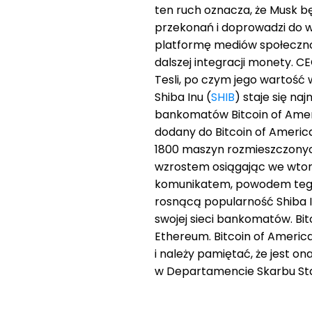
ten ruch oznacza, że ​​Musk 
przekonań i doprowadzi do w
platformę mediów społecznoś
dalszej integracji monety. C
Tesli, po czym jego wartość w
Shiba Inu (
SHIB
) staje się n
bankomatów Bitcoin of Ameri
dodany do Bitcoin of Ameri
1800 maszyn rozmieszczonyc
wzrostem osiągając we wtore
komunikatem, powodem tego r
rosnącą popularność Shiba I
swojej sieci bankomatów. Bitc
Ethereum. Bitcoin of Americ
i należy pamiętać, że jest o
w Departamencie Skarbu St