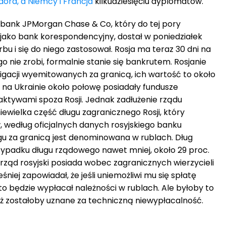
ora, a Niemcy i Francja
kilkudziesięciu dyplomatów.
e bank JPMorgan Chase & Co, który do tej pory
i jako bank korespondencyjny, dostał w poniedziałek
 i się do niego zastosował. Rosja ma teraz 30 dni na
go nie zrobi, formalnie stanie się bankrutem. Rosjanie
bligacji wyemitowanych za granicą, ich wartość to około
 na Ukrainie około połowę posiadały fundusze
aktywami spoza Rosji. Jednak zadłużenie rządu
 niewielka część długu zagranicznego Rosji, który
 według oficjalnych danych rosyjskiego banku
gu za granicą jest denominowana w rublach. Dług
rzypadku długu rządowego nawet mniej, około 29 proc.
rząd rosyjski posiada wobec zagranicznych wierzycieli
śniej zapowiadał, że jeśli uniemożliwi mu się spłatę
to będzie wypłacał należności w rublach. Ale byłoby to
ż zostałoby uznane za techniczną niewypłacalność.