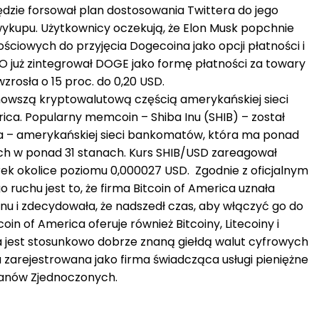
będzie forsował plan dostosowania Twittera do jego
ykupu. Użytkownicy oczekują, że Elon Musk popchnie
ciowych do przyjęcia Dogecoina jako opcji płatności i
EO już zintegrował DOGE jako formę płatności za towary
zrosła o 15 proc. do 0,20 USD.
ajnowszą kryptowalutową częścią amerykańskiej sieci
ca. Popularny memcoin – Shiba Inu (SHIB) – został
ca – amerykańskiej sieci bankomatów, która ma ponad
h w ponad 31 stanach. Kurs SHIB/USD zareagował
k okolice poziomu 0,000027 USD. Zgodnie z oficjalnym
uchu jest to, że firma Bitcoin of America uznała
nu i zdecydowała, że nadszedł czas, aby włączyć go do
oin of America oferuje również Bitcoiny, Litecoiny i
a jest stosunkowo dobrze znaną giełdą walut cyfrowych
na zarejestrowana jako firma świadcząca usługi pieniężne
anów Zjednoczonych.