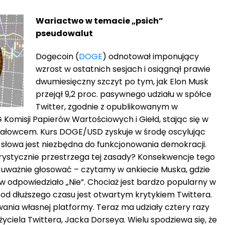
Wariactwo w temacie „psich”
pseudowalut
Dogecoin (
DOGE
) odnotował imponujący
wzrost w ostatnich sesjach i osiągnął prawie
dwumiesięczny szczyt po tym, jak Elon Musk
przejął 9,2 proc. pasywnego udziału w spółce
Twitter, zgodnie z opublikowanym w
 Komisji Papierów Wartościowych i Giełd, stając się w
iałowcem. Kurs DOGE/USD zyskuje w środę oscylując
 słowa jest niezbędna do funkcjonowania demokracji.
orystycznie przestrzega tej zasady? Konsekwencje tego
uważnie głosować – czytamy w ankiecie Muska, gdzie
 odpowiedziało „Nie”. Chociaż jest bardzo popularny w
 od dłuższego czasu jest otwartym krytykiem Twittera.
ania własnej platformy. Teraz ma udziały cztery razy
życiela Twittera, Jacka Dorseya. Wielu spodziewa się, że