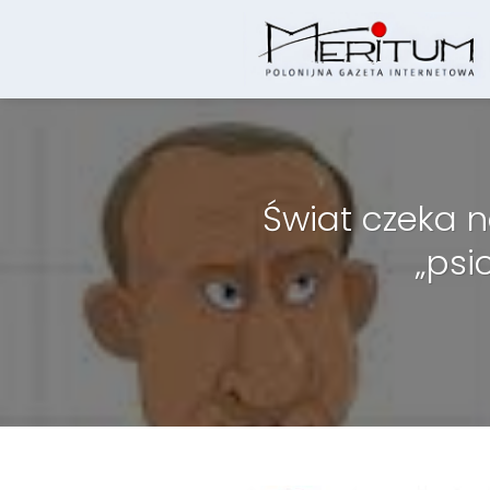
Skip
to
content
Świat czeka 
„psi