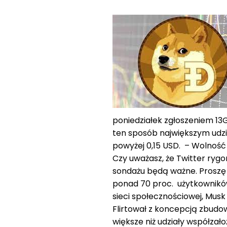
poniedziałek zgłoszeniem 13G
ten sposób największym udz
powyżej 0,15 USD. – Wolność
Czy uważasz, że Twitter ryg
sondażu będą ważne. Proszę 
ponad 70 proc. użytkowników
sieci społecznościowej, Musk
Flirtował z koncepcją zbudow
większe niż udziały współzało