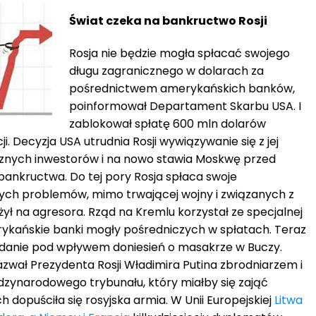
Świat czeka na bankructwo Rosji
Rosja nie będzie mogła spłacać swojego
długu zagranicznego w dolarach za
pośrednictwem amerykańskich banków,
poinformował Departament Skarbu USA. I
zablokował spłatę 600 mln dolarów
ji. Decyzja USA utrudnia Rosji wywiązywanie się z jej
nych inwestorów i na nowo stawia Moskwę przed
bankructwa. Do tej pory Rosja spłaca swoje
zych problemów, mimo trwającej wojny i związanych z
ożył na agresora. Rząd na Kremlu korzystał ze specjalnej
erykańskie banki mogły pośredniczych w spłatach. Teraz
zdanie pod wpływem doniesień o masakrze w Buczy.
zwał Prezydenta Rosji Władimira Putina zbrodniarzem i
zynarodowego trybunału, który miałby się zająć
h dopuściła się rosyjska armia. W Unii Europejskiej
Litwa