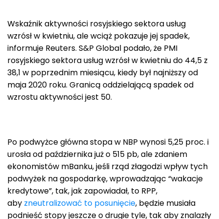
Wskaźnik aktywności rosyjskiego sektora usług
wzrósł w kwietniu, ale wciąż pokazuje jej spadek,
informuje Reuters. S&P Global podało, że PMI
rosyjskiego sektora usług wzrósł w kwietniu do 44,5 z
38,1 w poprzednim miesiącu, kiedy był najniższy od
maja 2020 roku. Granicą oddzielającą spadek od
wzrostu aktywności jest 50.
Po podwyżce główna stopa w NBP wynosi 5,25 proc. i
urosła od października już o 515 pb, ale zdaniem
ekonomistów mBanku, jeśli rząd złagodzi wpływ tych
podwyżek na gospodarkę, wprowadzając “wakacje
kredytowe”, tak, jak zapowiadał, to RPP,
aby
zneutralizować to posunięcie
, będzie musiała
podnieść stopy jeszcze o drugie tyle, tak aby znalazły