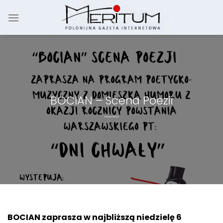
Skip
to
content
BOCIAN – Scena Poezii
BOCIAN zaprasza w najbliższą niedzielę 6