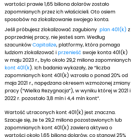
wartości prawie 1,65 biliona dolarów zostało
zapomnianych przez ich właścicieli. Oto osiem
sposobów na zlokalizowanie swojego konta.
Jeśli próbujesz zlokalizować zagubiony
plan 401(k)
z
poprzedniej pracy, nie jesteś sam. Według
szacunków
Capitalize
, platformy, która pomaga
ludziom zlokalizować i
przenieść
swoje konta 401(k)
w maju 2023 r., było około 29,2 miliona zapomnianych
kont 401(k
). Ich badania wykazały, że “liczba
zapomnianych kont 401(k) wzrosła o ponad 20% od
maja 2021 r., napędzana okresem wzmożonej zmiany
pracy (“Wielka Rezygnacja”), w wyniku której w 2021 i
2022 r. pozostało 3,8 mln i 4,4 mln kont”.
Wartość utraconych kont 401(k) jest znaczna.
Szacuje się, że te 29,2 miliona pozostawionych lub
zapomnianych kont 401(k) zawiera aktywa o
wartości około 1,65 biliona dolarów, co stanowi 25%