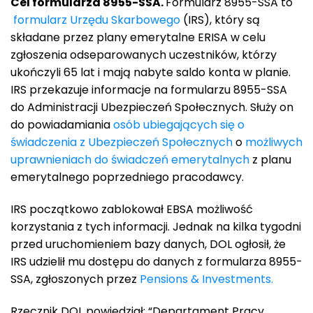
Cel formularza 8955-SSA.
Formularz 8955-SSA to
formularz Urzędu Skarbowego
(IRS), który są
składane przez plany emerytalne ERISA w celu
zgłoszenia odseparowanych uczestników, którzy
ukończyli 65 lat i mają nabyte saldo konta w planie.
IRS przekazuje informacje na formularzu 8955-SSA
do Administracji Ubezpieczeń Społecznych. Służy on
do powiadamiania
osób ubiegających się o
świadczenia z Ubezpieczeń Społecznych
o
możliwych
uprawnieniach do świadczeń emerytalnych
z planu
emerytalnego poprzedniego pracodawcy.
IRS początkowo zablokował EBSA możliwość
korzystania z tych informacji. Jednak na kilka tygodni
przed uruchomieniem bazy danych, DOL ogłosił, że
IRS udzielił mu dostępu do danych z formularza 8955-
SSA, zgłoszonych przez
Pensions & Investments.
Rzecznik DOL powiedział: “Departament Pracy