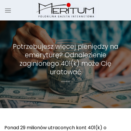
Skip
to
content
Potrzebujesz więcej pieniędzy na
emeryturę? Odnalezienie
zaginionego 401(k) może Cię
uratować
Ponad 29 milionów utraconych kont 401(k) o